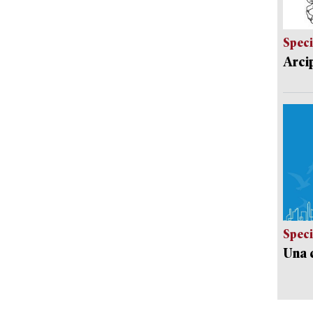
Speci
Arci
Speci
Una c