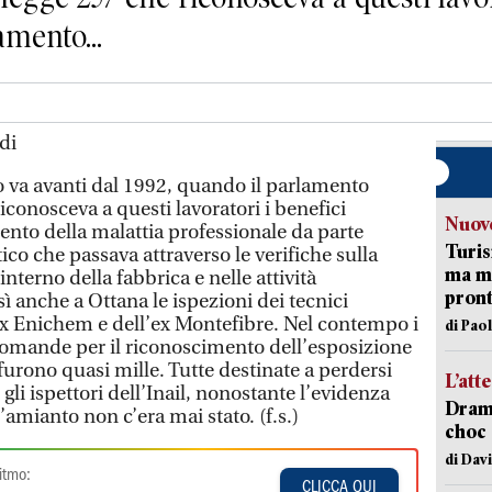
amento...
di
o va avanti dal 1992, quando il parlamento
iconosceva a questi lavoratori i benefici
Nuove
ento della malattia professionale da parte
Turis
tico che passava attraverso le verifiche sulla
ma ma
nterno della fabbrica e nelle attività
pron
ì anche a Ottana le ispezioni dei tecnici
l’ex Enichem e dell’ex Montefibre. Nel contempo i
di Pao
 domande per il riconoscimento dell’esposizione
urono quasi mille. Tutte destinate a perdersi
L’att
gli ispettori dell’Inail, nonostante l’evidenza
Dramm
’amianto non c’era mai stato. (f.s.)
choc 
di Dav
itmo:
CLICCA QUI