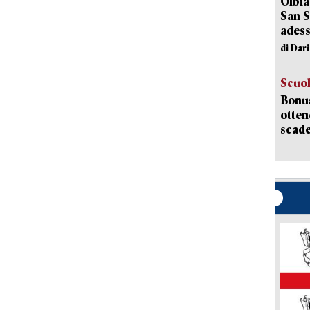
Olbia
San S
adess
di Dar
Scuo
Bonus
otten
scade