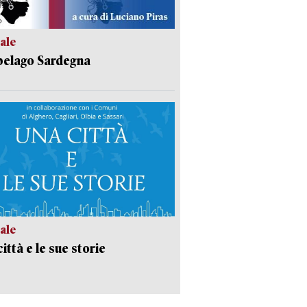
ale
pelago Sardegna
ale
ittà e le sue storie