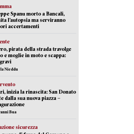
ramma
ppe Spanu morto a Bancali,
ita l’autopsia ma serviranno
iori accertamenti
ente
ro, pirata della strada travolge
o e moglie in moto e scappa:
gravi
ola Nieddu
ervento
ri, inizia la rinascita: San Donato
te dalla sua nuova piazza –
ugurazione
vanni Bua
zione sicurezza