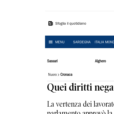
La
Nuova
Sardegna
Sfoglia il quotidiano
MENU
SARDEGNA
ITALIA MON
Sassari
Alghero
Nuoro
Cronaca
Quei diritti nega
La vertenza dei lavorat
parlamento approvò la l