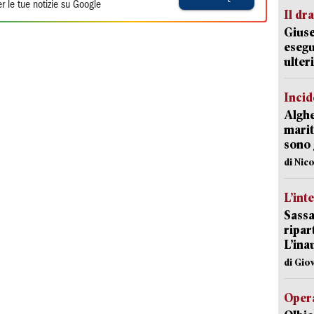
r le tue notizie su Google
Il d
Giuse
esegu
ulter
Incid
Alghe
marit
sono 
di Nic
L’int
Sassa
ripar
L’ina
di Gio
Opera