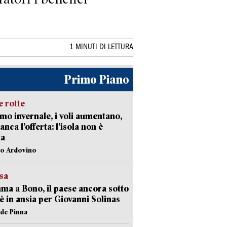
1 MINUTI DI LETTURA
Primo Piano
 rotte
mo invernale, i voli aumentano,
nca l’offerta: l’isola non è
ta
lo Ardovino
esa
a a Bono, il paese ancora sotto
è in ansia per Giovanni Solinas
ide Pinna