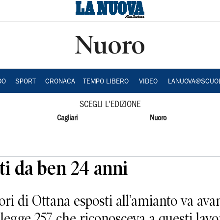
Nuoro
DO
SPORT
CRONACA
TEMPO LIBERO
VIDEO
LANUOVA@SCUO
SCEGLI L'EDIZIONE
Cagliari
Nuoro
ti da ben 24 anni
ori di Ottana esposti all’amianto va avan
egge 257 che riconosceva a questi lavor