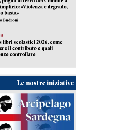
, pugno di ferro del Comune a
implicio: «Violenza e degrado,
o basta»
io Budroni
la
 libri scolastici 2026, come
ere il contributo e quali
nze controllare
Le nostre iniziative