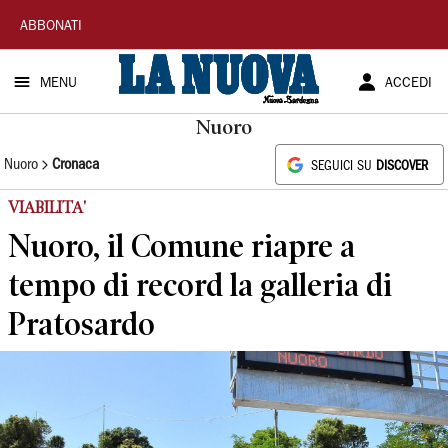
La
ABBONATI
Nuova
MENU
ACCEDI
Sardegna
Nuoro
Nuoro
Cronaca
SEGUICI SU
DISCOVER
VIABILITA'
Nuoro, il Comune riapre a
tempo di record la galleria di
Pratosardo