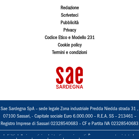
Redazione
Scriveteci
Pubblicità
Privacy
Codice Etico e Modello 231
Cookie policy
Termini e condizioni
Sae Sardegna SpA – sede legale Zona industriale Predda Niedda strada 31 ,
07100 Sassari, - Capitale sociale Euro 6.000.000 – R.E.A. SS – 213461 –
Registro Imprese di Sassari 02328540683 – CF e Partita IVA 02328540683
I diritti delle immagini e dei testi sono riservati. È espressamente vietata la