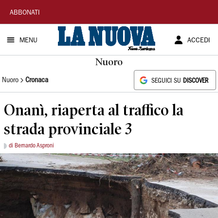
La
ABBONATI
Nuova
MENU
ACCEDI
Sardegna
Nuoro
Nuoro
Cronaca
SEGUICI SU
DISCOVER
Onanì, riaperta al traffico la
strada provinciale 3
di Bernardo Asproni