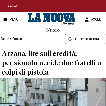
La
ABBONATI
Nuova
MENU
ACCEDI
Sardegna
Nuoro
Nuoro
Cronaca
SEGUICI SU
DISCOVER
Arzana, lite sull'eredità:
pensionato uccide due fratelli a
colpi di pistola