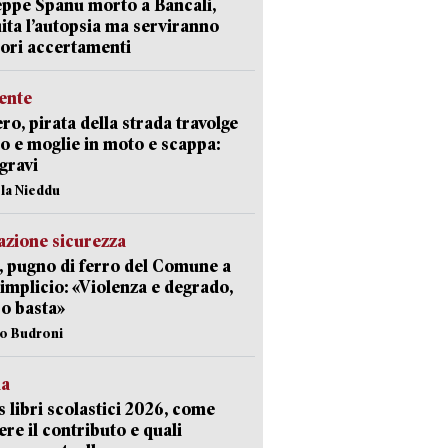
ppe Spanu morto a Bancali,
ita l’autopsia ma serviranno
iori accertamenti
ente
ro, pirata della strada travolge
o e moglie in moto e scappa:
gravi
ola Nieddu
zione sicurezza
, pugno di ferro del Comune a
implicio: «Violenza e degrado,
o basta»
io Budroni
la
 libri scolastici 2026, come
ere il contributo e quali