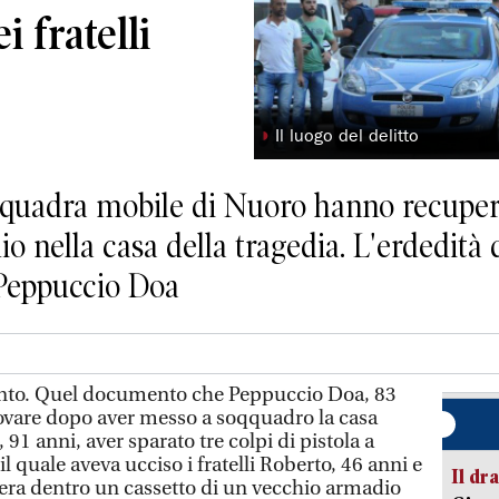
i fratelli
◗
Il luogo del delitto
a squadra mobile di Nuoro hanno recupe
o nella casa della tragedia. L'erdedità d
 Peppuccio Doa
ento. Quel documento che Peppuccio Doa, 83
trovare dopo aver messo a soqquadro la casa
 91 anni, aver sparato tre colpi di pistola a
l quale aveva ucciso i fratelli Roberto, 46 anni e
Il d
era dentro un cassetto di un vecchio armadio