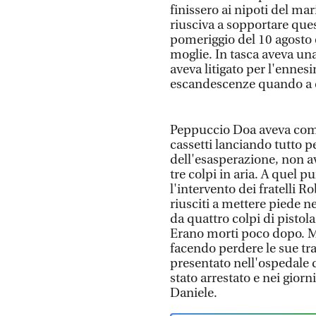
finissero ai nipoti del ma
riusciva a sopportare ques
pomeriggio del 10 agosto e
moglie. In tasca aveva un
aveva litigato per l'ennesi
escandescenze quando a c
Peppuccio Doa aveva comin
cassetti lanciando tutto p
dell'esasperazione, non av
tre colpi in aria. A quel p
l'intervento dei fratelli 
riusciti a mettere piede 
da quattro colpi di pistola
Erano morti poco dopo. Me
facendo perdere le sue tr
presentato nell'ospedale 
stato arrestato e nei giorni
Daniele.