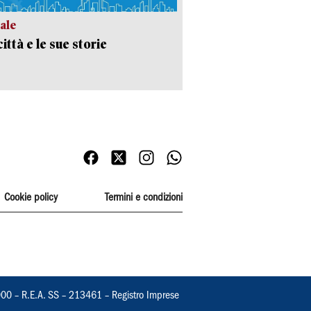
ale
ittà e le sue storie
Cookie policy
Termini e condizioni
000 – R.E.A. SS – 213461 – Registro Imprese