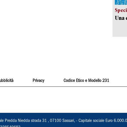
Speci
Una c
ubblicità
Privacy
Codice Etico e Modello 231
ale Predda Niedda strada 31 , 07100 Sassari, - Capitale sociale Euro 6.000.