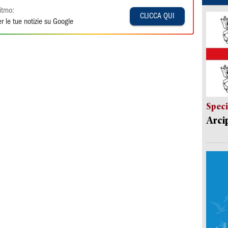
itmo:
CLICCA QUI
r le tue notizie su Google
Speci
Arci