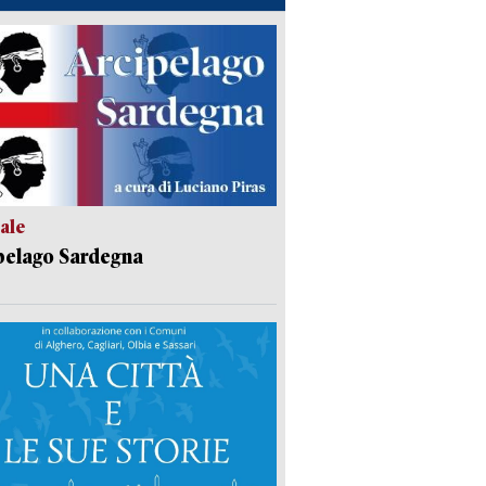
ale
pelago Sardegna