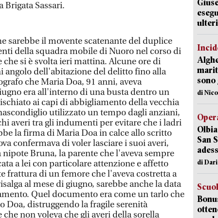
Giuse
ia Brigata Sassari.
esegu
ulter
he sarebbe il movente scatenante del duplice
Incid
genti della squadra mobile di Nuoro nel corso di
Alghe
che si è svolta ieri mattina. Alcune ore di
marit
 angolo dell'abitazione del delitto fino alla
sono 
lografo che Maria Doa, 91 anni, aveva
iugno era all'interno di una busta dentro un
di Nic
schiato ai capi di abbigliamento della vecchia
 nascondiglio utilizzato un tempo dagli anziani,
Opera
i averi tra gli indumenti per evitare che i ladri
Olbia
bbe la firma di Maria Doa in calce allo scritto
San S
ova confermava di voler lasciare i suoi averi,
adess
a nipote Bruna, la parente che l'aveva sempre
di Dar
ata a lei con particolare attenzione e affetto
e frattura di un femore che l'aveva costretta a
 risalga al mese di giugno, sarebbe anche la data
Scuo
testamento. Quel documento era come un tarlo che
Bonus
 Doa, distruggendo la fragile serenità
otten
che non voleva che gli averi della sorella