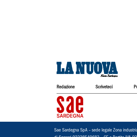
Redazione
Scriveteci
P
Sae Sardegna SpA – sede legale Zona industri