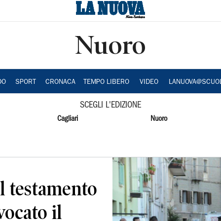
Nuoro
DO
SPORT
CRONACA
TEMPO LIBERO
VIDEO
LANUOVA@SCUO
SCEGLI L'EDIZIONE
Cagliari
Nuoro
il testamento
ocato il