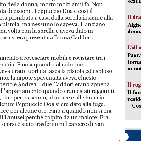
scade
rito della donna, morto molti anni fa. Non
ta decisione, Peppuccio Doa e così il
Il d
ra piombato a casa della sorella insieme alla
a pistola, ma nessuno lo sapeva. L'anziano
Alghe
ma volta con la sorella e aveva dato in
donna
asa si era presentata Bruna Caddori.
L’all
Paura
ciato a rovesciare mobili e rovistare tra i
torna
er aria. Fino a quando, al culmine
minut
eva tirato fuori da tasca la pistola ed esploso
unto, la nipote spaventata aveva chiesto
Roberto e Andrea. I due Caddori erano appena
Il ro
nell'appartamento quando erano stati raggiunti
Il fu
, due per ciascuno, al torace e alle braccia.
resid
ntre Peppuccio Doa si era dato alla fuga,
– Cos
acce per alcune ore. Fino a quando non si era
di Lanusei perchè colpito da un malore. Era
 scorsi è stato trasferito nel carcere di San