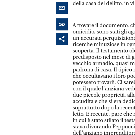
della casa del delitto, in v
A trovare il documento, c
omicidio, sono stati gli a
un'accurata perquisizione 
ricerche minuziose in ogni
scoperta. Il testamento o
predisposto nel mese di g
vecchio armadio, quasi mi
padrona di casa. Il tipico
che occultavano i loro poch
potessero trovarli. Ci sare
con il quale l'anziana ved
due piccole proprietà, all
accudita e che si era dedic
soprattutto dopo la recent
letto. E recente, pare che
in cui è stato stilato il 
stava divorando Peppuccio
dell'anziano imprenditore 