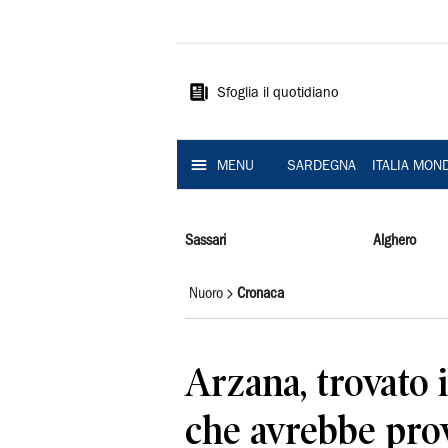
La
Nuova
Sardegna
Sfoglia il quotidiano
MENU
SARDEGNA
ITALIA MON
Sassari
Alghero
Nuoro
Cronaca
Arzana, trovato 
che avrebbe prov