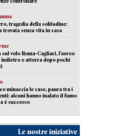
nze controllare
ramma
ro, tragedia della solitudine:
 trovata senza vita in casa
arme
 sul volo Roma-Cagliari, l’aereo
 indietro e atterra dopo pochi
i
go
oco minaccia le case, paura tra i
enti: alcuni hanno inalato il fumo
a è successo
Le nostre iniziative