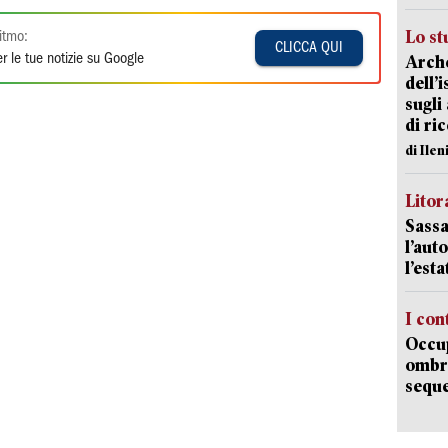
Lo st
itmo:
CLICCA QUI
r le tue notizie su Google
Arche
dell’
sugli
di ri
di Ile
Litora
Sassa
l’auto
l’est
I con
Occup
ombrel
sequ