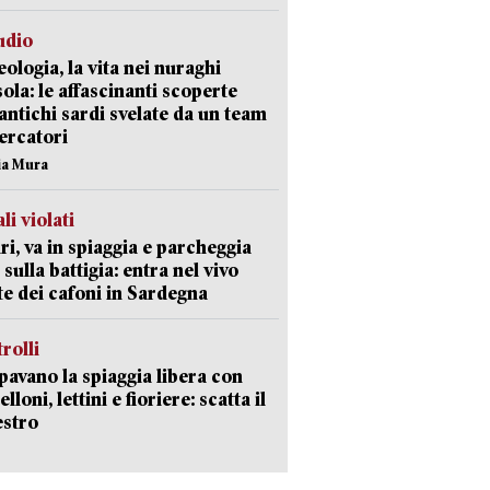
udio
ologia, la vita nei nuraghi
isola: le affascinanti scoperte
 antichi sardi svelate da un team
cercatori
nia Mura
li violati
ri, va in spiaggia e parcheggia
 sulla battigia: entra nel vivo
ate dei cafoni in Sardegna
trolli
avano la spiaggia libera con
loni, lettini e fioriere: scatta il
estro