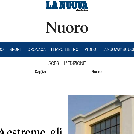
Nuoro
DO
SPORT
CRONACA
TEMPO LIBERO
VIDEO
LANUOVA@SCUO
SCEGLI L'EDIZIONE
Cagliari
Nuoro
à estreme, gli