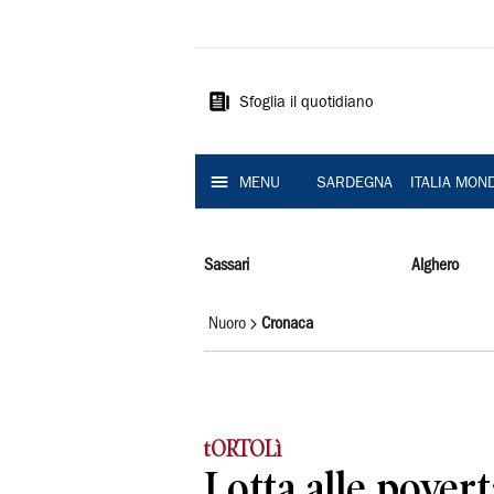
La
Nuova
Sardegna
Sfoglia il quotidiano
MENU
SARDEGNA
ITALIA MON
Sassari
Alghero
Nuoro
Cronaca
tORTOLì
Lotta alle povert