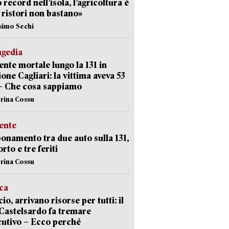
 record nell’isola, l’agricoltura è
I ristori non bastano»
simo Sechi
agedia
ente mortale lungo la 131 in
ione Cagliari: la vittima aveva 53
– Che cosa sappiamo
erina Cossu
ente
namento tra due auto sulla 131,
rto e tre feriti
erina Cossu
ica
cio, arrivano risorse per tutti: il
Castelsardo fa tremare
cutivo – Ecco perché