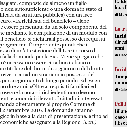
Caldo
sagiate, composte da almeno un figlio
ko: «
o non autosufficiente o una donna in stato di
ificata da struttura pubblica) con un Isee
di Mas
euro. «La richiesta del beneficio – viene
ve essere presentata da un solo componente del
La tr
ne mediante la compilazione di un modulo con
Incid
 il beneficio, si dichiara il possesso dei requisiti
direz
l programma. È importante quindi che il
anni 
esso di un'attestazione dell’Isee in corso di
di Cat
 fa la domanda per la Sia». Viene spiegato che
o è necessario essere cittadino italiano o
e titolare del diritto di soggiorno o del diritto
Incid
ovvero cittadino straniero in possesso del
Tampo
per soggiornanti di lungo periodo. Ed essere
un mo
no due anni. «Oltre ai requisiti familiari ed
di Cat
prosegue la nota – i richiedenti non devono
menti economici rilevanti. I cittadini interessati
Polit
omanda direttamente al proprio Comune di
al 2 settembre 2016. Le domande saranno
Bilan
gico in base alla data di presentazione, e fino ad
caso 
e economiche assegnate alla Regione.
(l.cu.)
l’Ese