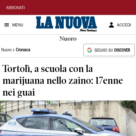
La
ABBONATI
Nuova
MENU
ACCEDI
Sardegna
Nuoro
Nuoro
Cronaca
SEGUICI SU
DISCOVER
Tortolì, a scuola con la
marijuana nello zaino: 17enne
nei guai