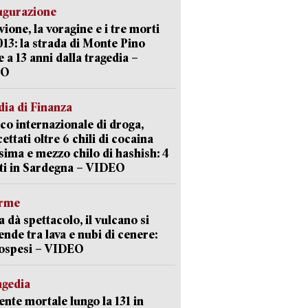
ugurazione
uvione, la voragine e i tre morti
013: la strada di Monte Pino
e a 13 anni dalla tragedia –
EO
ia di Finanza
ico internazionale di droga,
cettati oltre 6 chili di cocaina
sima e mezzo chilo di hashish: 4
ti in Sardegna – VIDEO
arme
a dà spettacolo, il vulcano si
ende tra lava e nubi di cenere:
sospesi – VIDEO
agedia
ente mortale lungo la 131 in