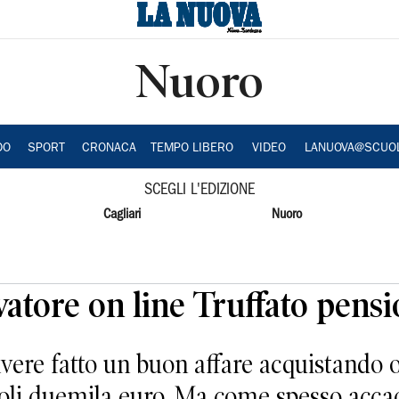
Nuoro
DO
SPORT
CRONACA
TEMPO LIBERO
VIDEO
LANUOVA@SCUO
SCEGLI L'EDIZIONE
Cagliari
Nuoro
tore on line Truffato pensio
ere fatto un buon affare acquistando o
soli duemila euro. Ma come spesso accad