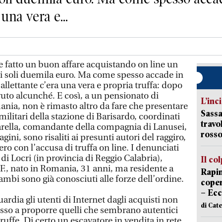
 una vera e...
 fatto un buon affare acquistando on line un
di soli duemila euro. Ma come spesso accade in
a allettante c’era una vera e propria truffa: dopo
uto alcunché. E così, a un pensionato di
L’inc
ania, non è rimasto altro da fare che presentare
Sassa
militari della stazione di Barisardo, coordinati
travo
arella, comandante della compagnia di Lanusei,
rosso
gini, sono risaliti ai presunti autori del raggiro,
ro con l’accusa di truffa on line. I denunciati
di Locri (in provincia di Reggio Calabria),
Il co
F., nato in Romania, 31 anni, ma residente a
Rapin
mbi sono già conosciuti alle forze dell’ordine.
coper
– Ecc
ardia gli utenti di Internet dagli acquisti non
di Cat
esso a proporre quelli che sembrano autentici
 truffe. Di certo un escavatore in vendita in rete