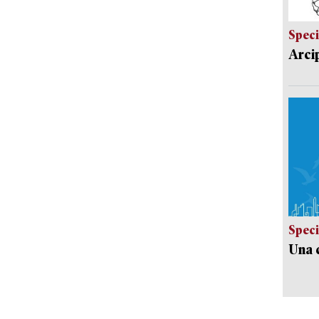
Speci
Arci
Speci
Una c