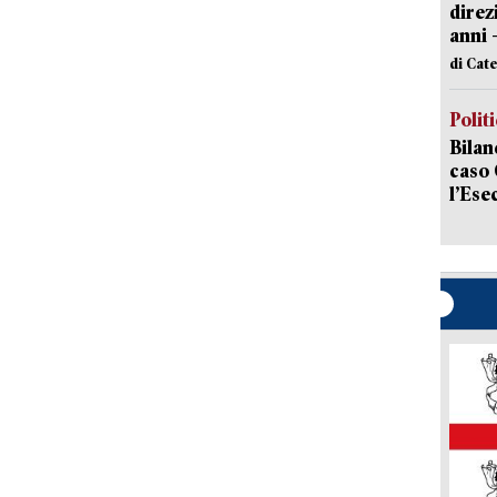
direz
anni 
di Cat
Polit
Bilan
caso 
l’Ese