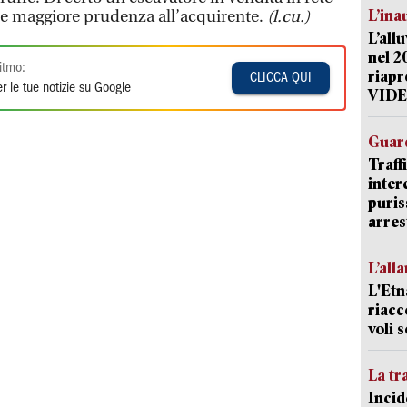
L’ina
re maggiore prudenza all’acquirente.
(l.cu.)
L’all
nel 2
itmo:
riapr
CLICCA QUI
r le tue notizie su Google
VID
Guard
Traff
inter
puris
arres
L’all
L'Etn
riacc
voli 
La tr
Incid