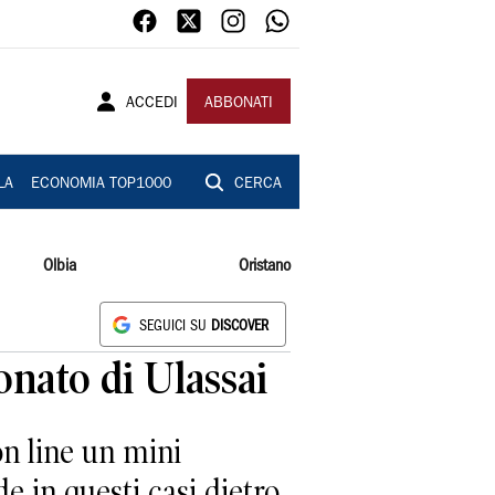
ACCEDI
ABBONATI
LA
ECONOMIA TOP1000
CERCA
Olbia
Oristano
SEGUICI SU
DISCOVER
nato di Ulassai
n line un mini
e in questi casi dietro