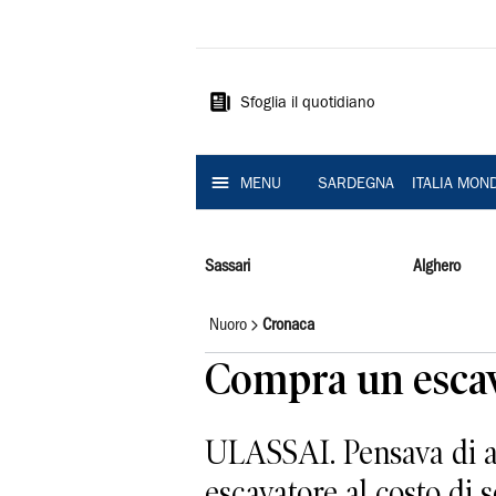
La
Nuova
Sardegna
Sfoglia il quotidiano
MENU
SARDEGNA
ITALIA MON
Sassari
Alghero
Nuoro
Cronaca
Compra un escava
ULASSAI. Pensava di av
escavatore al costo di 