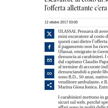
l’offerta allettante c’era
12 ottobre 2017 03:00
ULASSAI. Pensava di avere
mini escavatore al costo 
questi casi dietro l’offert
il pagamento non ha ricev
Ulassai, emigrato in Germ
denuncia ai carabinieri. I 
dal capitano Claudio Pap
al termine di accurate inda
denunciandoli a piede libe
sono B.D., 50 anni, nativo 
venditore ambulante, e B.
Marina Giosa Jonica. Entra
I carabinieri mettono in gu
sicuri sul web, perché sp
affari sono in realtà delle