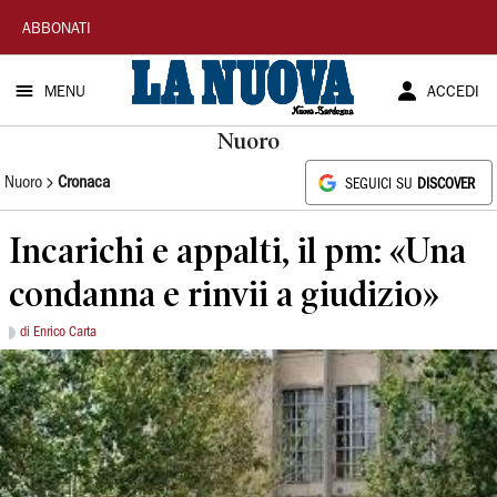
La
ABBONATI
Nuova
MENU
ACCEDI
Sardegna
Nuoro
Nuoro
Cronaca
SEGUICI SU
DISCOVER
Incarichi e appalti, il pm: «Una
condanna e rinvii a giudizio»
di Enrico Carta