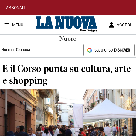
La
ABBONATI
Nuova
MENU
ACCEDI
Sardegna
Nuoro
Nuoro
Cronaca
SEGUICI SU
DISCOVER
E il Corso punta su cultura, arte
e shopping