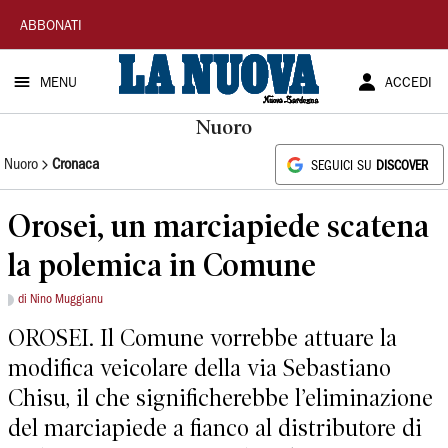
La
ABBONATI
Nuova
MENU
ACCEDI
Sardegna
Nuoro
Nuoro
Cronaca
SEGUICI SU
DISCOVER
Orosei, un marciapiede scatena
la polemica in Comune
di Nino Muggianu
OROSEI. Il Comune vorrebbe attuare la
modifica veicolare della via Sebastiano
Chisu, il che significherebbe l’eliminazione
del marciapiede a fianco al distributore di