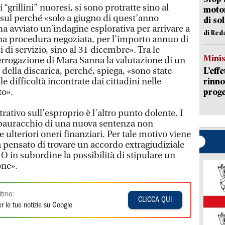
grillini” nuoresi, si sono protratte sino al
motor
sul perché «solo a giugno di quest’anno
di so
a avviato un’indagine esplorativa per arrivare a
di Red
na procedura negoziata, per l’importo annuo di
di servizio, sino al 31 dicembre». Tra le
Mini
terrogazione di Mara Sanna la valutazione di un
della discarica, perché, spiega, «sono state
L’eff
le difficoltà incontrate dai cittadini nelle
rinno
to».
proge
tivo sull’esproprio è l’altro punto dolente. I
spauracchio di una nuova sentenza non
 ulteriori oneri finanziari. Per tale motivo viene
a pensato di trovare un accordo extragiudiziale
 O in subordine la possibilità di stipulare un
one».
itmo:
CLICCA QUI
r le tue notizie su Google