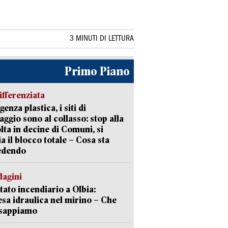
3 MINUTI DI LETTURA
Primo Piano
ifferenziata
enza plastica, i siti di
aggio sono al collasso: stop alla
lta in decine di Comuni, si
ia il blocco totale – Cosa sta
edendo
dagini
tato incendiario a Olbia:
sa idraulica nel mirino – Che
 sappiamo