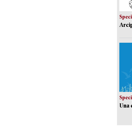
Speci
Arci
Speci
Una c