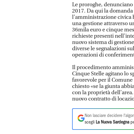
Le proroghe, denunciano i “
2017. Da qui la domanda 
l’amministrazione civica h
una gestione attraverso u
36mila euro e cinque mesi 
richieste presenti nell’in
nuovo sistema di gestione 
diverse le segnalazioni sul
operazioni di conferimen
Il procedimento amministra
Cinque Stelle agitano lo 
favorevole per il Comune e
chiesto «se la giunta abbi
con la proprietà dell’area.
nuovo contratto di locazi
Non lasciare decidere l'algor
scegli
La Nuova Sardegna
pe