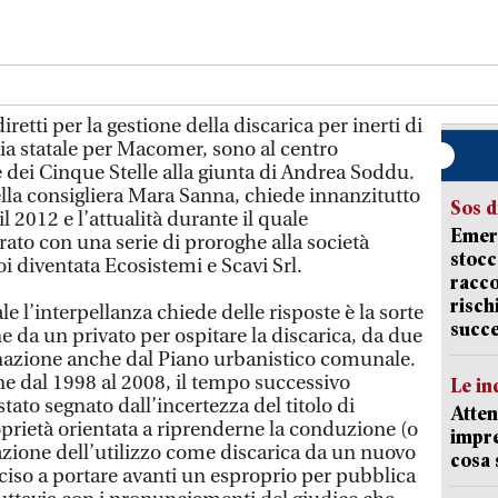
etti per la gestione della discarica per inerti di
hia statale per Macomer, sono al centro
 dei Cinque Stelle alla giunta di Andrea Soddu.
lla consigliera Mara Sanna, chiede innanzitutto
Sos d
l 2012 e l’attualità durante il quale
Emerg
ato con una serie di proroghe alla società
stocc
oi diventata Ecosistemi e Scavi Srl.
racco
risch
le l’interpellanza chiede delle risposte è la sorte
succ
ne da un privato per ospitare la discarica, da due
inazione anche dal Piano urbanistico comunale.
ne dal 1998 al 2008, il tempo successivo
Le in
 stato segnato dall’incertezza del titolo di
Atten
roprietà orientata a riprenderne la conduzione (o
impre
azione dell’utilizzo come discarica da un nuovo
cosa
ciso a portare avanti un esproprio per pubblica