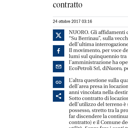
contratto
24 ottobre 2017 03:16
NUORO. Gli affidamenti dir
“Su Berrinau”, sulla vecc
dell’ultima interrogazione
Il movimento, per voce de
lumi sul quinquennio tra i
l’amministrazione ha oper
EcoPetroli Srl, diNuoro, p
L’altra questione sulla qua
dell’area presa in locazio
anni vincolata nella dest
Sotto contratto di locazio
dell’utilizzo del terreno è
possesso, stretto tra la p
far discendere la continu
contratto) e il Comune de