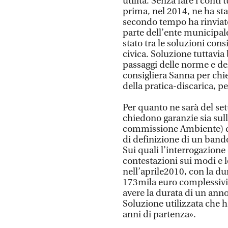
utilità. Senza fare i cont
prima, nel 2014, ne ha stab
secondo tempo ha rinviato
parte dell’ente municipal
stato tra le soluzioni cons
civica. Soluzione tuttavia
passaggi delle norme e del
consigliera Sanna per chie
della pratica-discarica, pe
Per quanto ne sarà del set
chiedono garanzie sia sul
commissione Ambiente) del
di definizione di un bando
Sui quali l’interrogazione
contestazioni sui modi e le
nell’aprile2010, con la dur
173mila euro complessivi.
avere la durata di un anno 
Soluzione utilizzata che ha
anni di partenza».