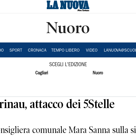
Nuoro
DO
SPORT
CRONACA
TEMPO LIBERO
VIDEO
LANUOVA@SCUO
SCEGLI L'EDIZIONE
Cagliari
Nuoro
inau, attacco dei 5Stelle
onsigliera comunale Mara Sanna sulla sit