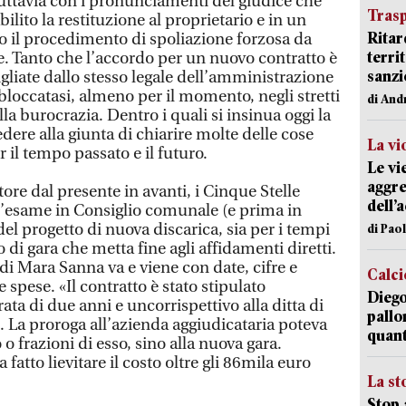
i tuttavia con i pronunciamenti del giudice che
Trasp
ilito la restituzione al proprietario e in un
Ritar
 il procedimento di spoliazione forzosa da
terri
e. Tanto che l’accordo per un nuovo contratto è
sanzi
igliate dallo stesso legale dell’amministrazione
 bloccatasi, almeno per il momento, negli stretti
di And
la burocrazia. Dentro i quali si insinua oggi la
dere alla giunta di chiarire molte delle cose
La vi
r il tempo passato e il futuro.
Le vi
aggre
tore dal presente in avanti, i Cinque Stelle
dell’
l’esame in Consiglio comunale (e prima in
 progetto di nuova discarica, sia per i tempi
di Pao
 di gara che metta fine agli affidamenti diretti.
 di Mara Sanna va e viene con date, cifre e
Calci
 spese. «Il contratto è stato stipulato
Diego
ata di due anni e uncorrispettivo alla ditta di
pallo
 La proroga all’azienda aggiudicataria poteva
quant
o frazioni di esso, sino alla nuova gara.
 fatto lievitare il costo oltre gli 86mila euro
La st
Stop 