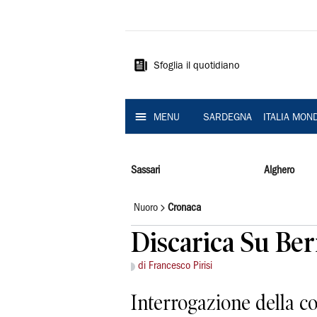
La
Nuova
Sardegna
Sfoglia il quotidiano
MENU
SARDEGNA
ITALIA MON
Sassari
Alghero
Nuoro
Cronaca
Discarica Su Berr
di Francesco Pirisi
Interrogazione della c