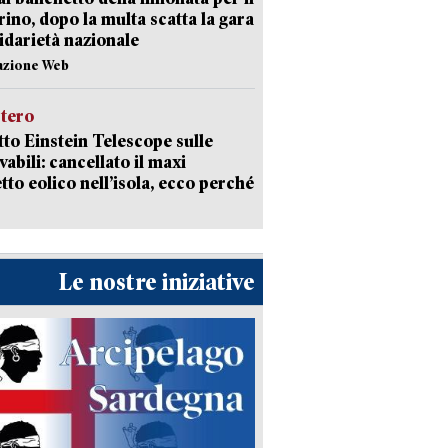
ino, dopo la multa scatta la gara
lidarietà nazionale
azione Web
stero
etto Einstein Telescope sulle
vabili: cancellato il maxi
tto eolico nell’isola, ecco perché
Le nostre iniziative