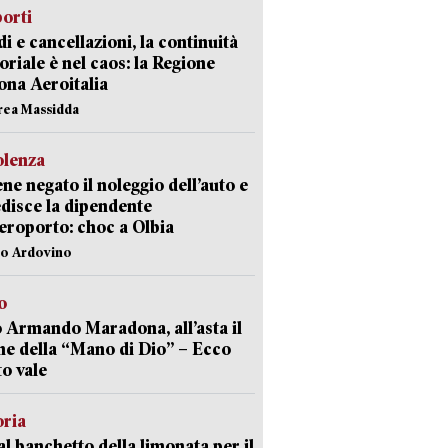
orti
di e cancellazioni, la continuità
toriale è nel caos: la Regione
ona Aeroitalia
rea Massidda
olenza
ene negato il noleggio dell’auto e
disce la dipendente
aeroporto: choc a Olbia
lo Ardovino
o
 Armando Maradona, all’asta il
ne della “Mano di Dio” – Ecco
o vale
oria
al banchetto della limonata per il