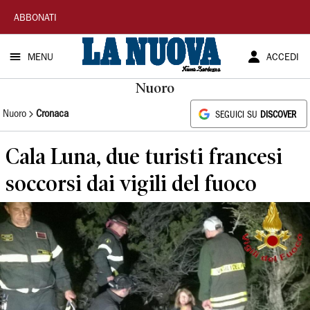
La
ABBONATI
Nuova
MENU
ACCEDI
Sardegna
Nuoro
Nuoro
Cronaca
SEGUICI SU
DISCOVER
Cala Luna, due turisti francesi
soccorsi dai vigili del fuoco