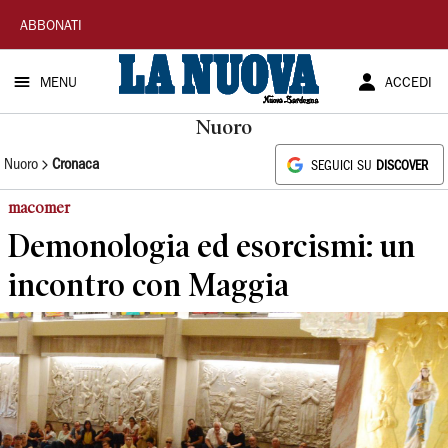
La
ABBONATI
Nuova
MENU
ACCEDI
Sardegna
Nuoro
Nuoro
Cronaca
SEGUICI SU
DISCOVER
macomer
Demonologia ed esorcismi: un
incontro con Maggia