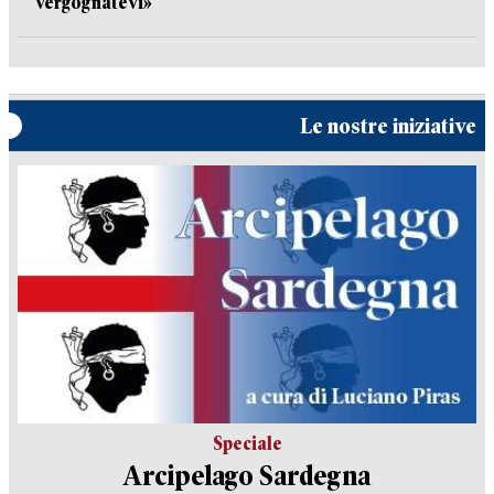
vergognatevi»
Le nostre iniziative
Speciale
Arcipelago Sardegna