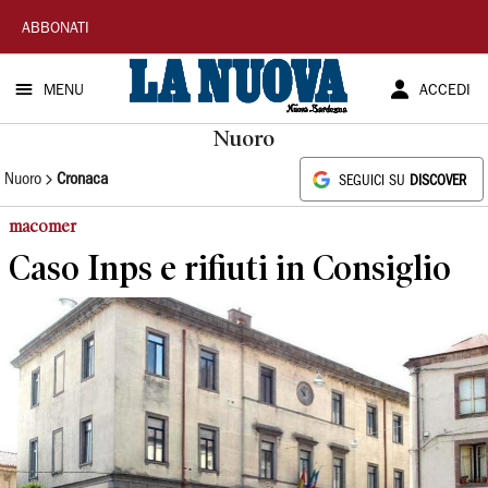
La
ABBONATI
Nuova
MENU
ACCEDI
Sardegna
Nuoro
Nuoro
Cronaca
SEGUICI SU
DISCOVER
macomer
Caso Inps e rifiuti in Consiglio