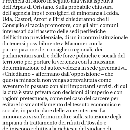
Provincia di Nuoro in seguito alla visita ispettiva
dell’Arpas di Oristano. Sulla probabile chiusura
dell’agenzia Inps i consiglieri di minoranza Ledda,
Uda, Castori, Atzori e Pirisi chiederanno che il
Consiglio si faccia promotore, con gli altri comuni
interessati dal riassetto delle sedi periferiche
dell’istituto previdenziale, di un incontro istituzionale
da tenersi possibilmente a Macomer con la
partecipazione dei consiglieri regionali, dei
parlamentari sardi e delle forze politiche e sociali del
territorio per portare la vertenza con la massima
determinazione ed autorevolezza in sede governativa.
«Chiediamo – affermano dall’opposizione – che
questa minaccia non venga sottovalutata come
avvenuto in passato con altri importanti servizi, di cui
la città è stata privata con decisioni di imperio e con
ragioni pretestuose, come nel caso del carcere per
evitare lo smantellamento del tessuto economico e
sociale, in particolare delle zone interne». La
minoranza si sofferma inoltre sulla situazione degli
impianti di trattamento dei rifiuti di Tossilo e
definiscono riduttiva la richiesta del sindaco di