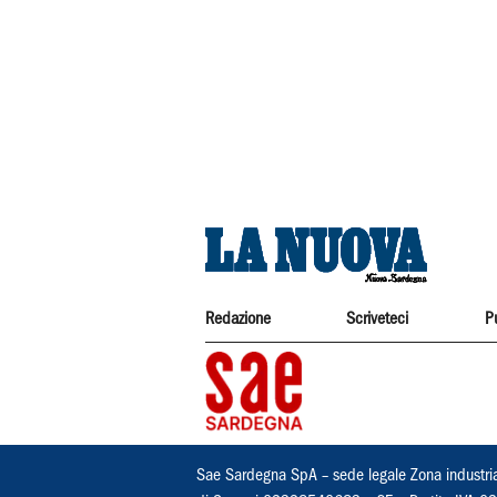
Redazione
Scriveteci
P
Sae Sardegna SpA – sede legale Zona industri