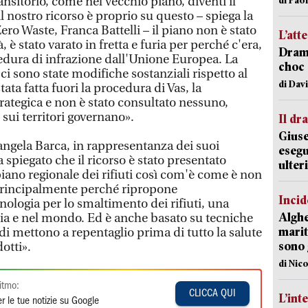
ansitorio, come nel vecchio piano, diventi il
l nostro ricorso è proprio su questo – spiega la
ro Waste, Franca Battelli – il piano non è stato
L’att
è stato varato in fretta e furia per perché c'era,
Dramm
edura di infrazione dall'Unione Europea. La
choc 
i sono state modifiche sostanziali rispetto al
di Dav
ata fatta fuori la procedura di Vas, la
rategica e non è stato consultato nessuno,
 sui territori governano».
Il d
Giuse
angela Barca, in rappresentanza dei suoi
esegu
a spiegato che il ricorso è stato presentato
ulter
iano regionale dei rifiuti così com'è come è non
rincipalmente perché ripropone
Incid
ologia per lo smaltimento dei rifiuti, una
Alghe
alia e nel mondo. Ed è anche basato su tecniche
marit
i mettono a repentaglio prima di tutto la salute
sono 
dotti».
di Nic
itmo:
CLICCA QUI
L’int
r le tue notizie su Google