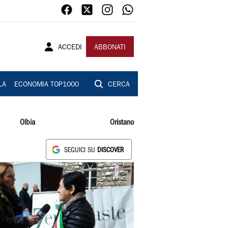
ACCEDI
ABBONATI
LA
ECONOMIA TOP1000
CERCA
Olbia
Oristano
SEGUICI SU
DISCOVER