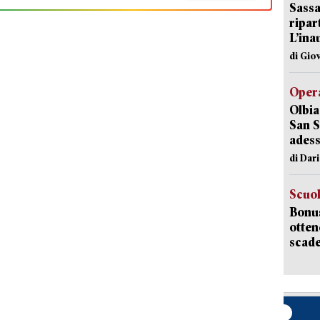
Sassa
ripar
L’ina
di Gio
Opera
Olbia
San S
adess
di Dar
Scuo
Bonus
otten
scade