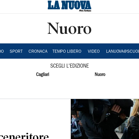
Nuoro
DO
SPORT
CRONACA
TEMPO LIBERO
VIDEO
LANUOVA@SCUO
SCEGLI L'EDIZIONE
Cagliari
Nuoro
nceneritore