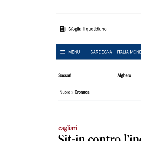
La
Nuova
Sardegna
Sfoglia il quotidiano
MENU
SARDEGNA
ITALIA MON
Sassari
Alghero
Nuoro
Cronaca
cagliari
Sit-in contro l’i