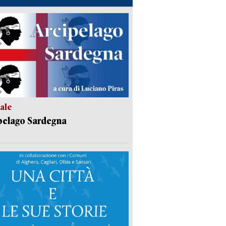
ale
pelago Sardegna