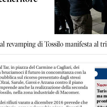
 al revamping di Tossilo manifesta al t
l Tar, in piazza del Carmine a Cagliari, dei
 bruciamoci il futuro in concomitanza con la
ubblica sul ricorso presentato dagli stessi
lzai, Sarule, Gavoi e Arzana contro il piano
Nuove
 comprende anche la realizzazione della seconda
Turis
 Tossilo, nella zona industriale di Macomer.
ma ma
pron
 dei rifiuti varato a dicembre 2016 prevede che
di Pao