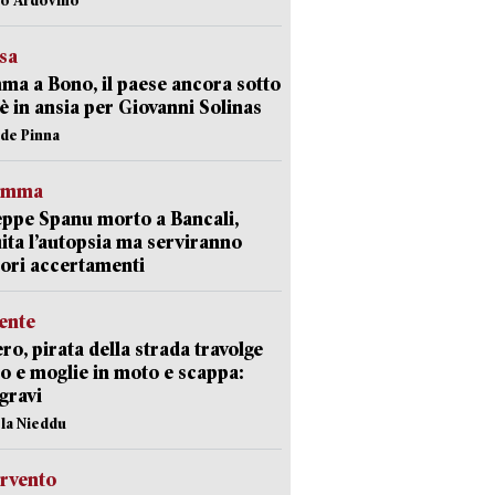
esa
a a Bono, il paese ancora sotto
è in ansia per Giovanni Solinas
ide Pinna
ramma
ppe Spanu morto a Bancali,
ita l’autopsia ma serviranno
iori accertamenti
ente
ro, pirata della strada travolge
o e moglie in moto e scappa:
gravi
ola Nieddu
ervento