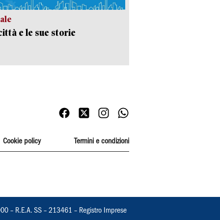
ale
ittà e le sue storie
Cookie policy
Termini e condizioni
000 – R.E.A. SS – 213461 – Registro Imprese