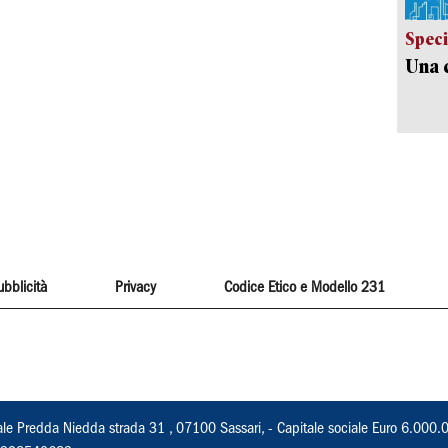
Speci
Una c
ubblicità
Privacy
Codice Etico e Modello 231
ale Predda Niedda strada 31 , 07100 Sassari, - Capitale sociale Euro 6.000.