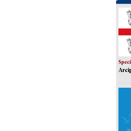
Speci
Arci