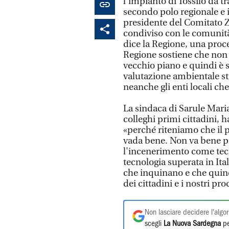
l'impianto di Tossilo da tr
secondo polo regionale e i
presidente del Comitato Ze
condiviso con le comunità, 
dice la Regione, una proc
Regione sostiene che non c
vecchio piano e quindi è st
valutazione ambientale st
neanche gli enti locali che
La sindaca di Sarule Mari
colleghi primi cittadini, h
«perché riteniamo che il p
vada bene. Non va bene p
l'incenerimento come tecn
tecnologia superata in It
che inquinano e che quind
dei cittadini e i nostri pro
Non lasciare decidere l'algor
scegli
La Nuova Sardegna
pe