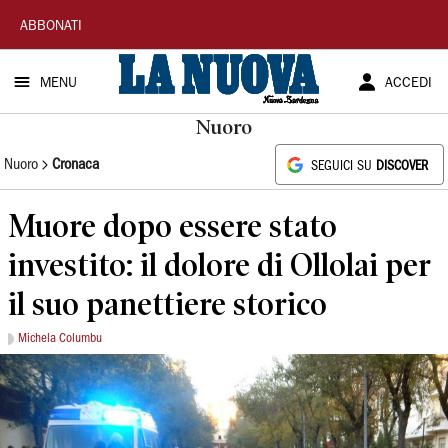
La
ABBONATI
Nuova
MENU
ACCEDI
Sardegna
Nuoro
Nuoro
Cronaca
SEGUICI SU
DISCOVER
Muore dopo essere stato
investito: il dolore di Ollolai per
il suo panettiere storico
Michela Columbu