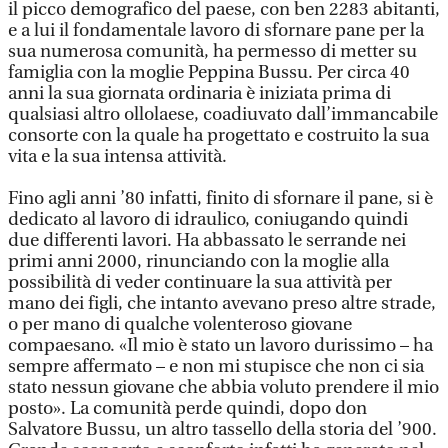
il picco demografico del paese, con ben 2283 abitanti,
e a lui il fondamentale lavoro di sfornare pane per la
sua numerosa comunità, ha permesso di metter su
famiglia con la moglie Peppina Bussu. Per circa 40
anni la sua giornata ordinaria è iniziata prima di
qualsiasi altro ollolaese, coadiuvato dall’immancabile
consorte con la quale ha progettato e costruito la sua
vita e la sua intensa attività.
Fino agli anni ’80 infatti, finito di sfornare il pane, si è
dedicato al lavoro di idraulico, coniugando quindi
due differenti lavori. Ha abbassato le serrande nei
primi anni 2000, rinunciando con la moglie alla
possibilità di veder continuare la sua attività per
mano dei figli, che intanto avevano preso altre strade,
o per mano di qualche volenteroso giovane
compaesano. «Il mio è stato un lavoro durissimo – ha
sempre affermato – e non mi stupisce che non ci sia
stato nessun giovane che abbia voluto prendere il mio
posto». La comunità perde quindi, dopo don
Salvatore Bussu, un altro tassello della storia del ’900.