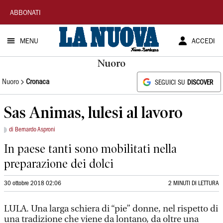
La
ABBONATI
Nuova
MENU
ACCEDI
Sardegna
Nuoro
Nuoro
Cronaca
SEGUICI SU
DISCOVER
Sas Animas, lulesi al lavoro
di Bernardo Asproni
In paese tanti sono mobilitati nella
preparazione dei dolci
30 ottobre 2018 02:06
2 MINUTI DI LETTURA
LULA. Una larga schiera di “pie” donne, nel rispetto di
una tradizione che viene da lontano, da oltre una