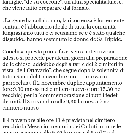
famiglie, “de su coccone”, un’altra specialità lulese,
che viene fatto preparare dal fornaio.
«La gente ha collaborato, la ricorrenza è fortemente
sentita: è l'abbraccio ideale di tutta la comunità.
Ringraziamo tutti e ci scusiamo se c'è stato qualche
disguido» hanno sostenuto le donne de Sa Tripide.
Conclusa questa prima fase, senza interruzione,
adesso si procede per alcuni giorni alla preparazione
delle chiese, addobbo degli altari e dei 2 cimiteri in
vista “dell'Ottavario”, che segue dopo la solennità di
tutti i Santi del 1 novembre (ore 11 messa in
parrocchia). Il 2 novembre duplice appuntamento
(ore 9.30 messa nel cimitero nuovo e ore 15.30 nel
vecchio) per la “commemorazione di tutti i fedeli
defunti. Il 3 novembre alle 9,30 la messa è nel
cimitero nuovo.
Il 4 novembre alle ore 11 è prevista nel cimitero
vecchio la Messa in memoria dei Caduti in tutte le
guerre. Seguono alle 9,30 le messe: il 5 e il 7 nel