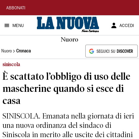
La
ABBONATI
Nuova
MENU
ACCEDI
Sardegna
Nuoro
Nuoro
Cronaca
SEGUICI SU
DISCOVER
siniscola
È scattato l’obbligo di uso delle
mascherine quando si esce di
casa
SINISCOLA. Emanata nella giornata di ieri
una nuova ordinanza del sindaco di
Siniscola in merito alle uscite dei cittadini