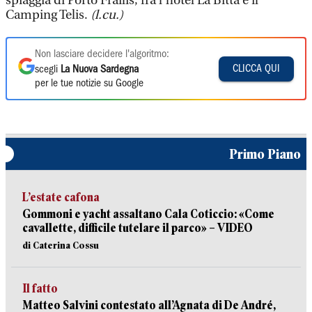
spiaggia di Porto Frailis, fra l’hotel La Bitta e il
Camping Telis.
(l.cu.)
Non lasciare decidere l'algoritmo:
CLICCA QUI
scegli
La Nuova Sardegna
per le tue notizie su Google
Primo Piano
L’estate cafona
Gommoni e yacht assaltano Cala Coticcio: «Come
cavallette, difficile tutelare il parco» – VIDEO
di Caterina Cossu
Il fatto
Matteo Salvini contestato all’Agnata di De André,