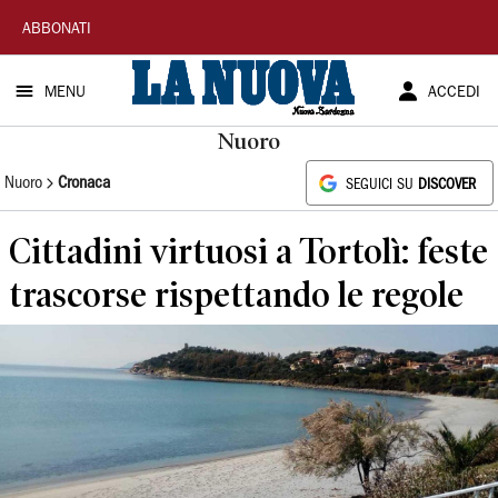
La
ABBONATI
Nuova
MENU
ACCEDI
Sardegna
Nuoro
Nuoro
Cronaca
SEGUICI SU
DISCOVER
Cittadini virtuosi a Tortolì: feste
trascorse rispettando le regole