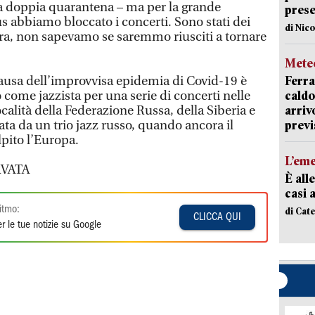
a doppia quarantena – ma per la grande
prese
 abbiamo bloccato i concerti. Sono stati dei
di Nic
ra, non sapevamo se saremmo riusciti a tornare
Mete
 causa dell’improvvisa epidemia di Covid-19 è
Ferra
come jazzista per una serie di concerti nelle
caldo
calità della Federazione Russa, della Siberia e
arriv
a da un trio jazz russo, quando ancora il
previ
pito l’Europa.
L’em
VATA
È all
casi 
itmo:
di Cat
CLICCA QUI
r le tue notizie su Google