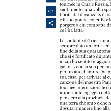
tournée in Cina e Russia. 
sentimento, una volta spal
fiorita dal davanzale, è ri
e il suo potere collettivo
porgere a chi combatte dall
ce l’ha fatta».
La cantante di Triei rimar
sempre dato un forte sens
fine della sua quarantena 
che si è fortificato durant
in cui ho sentito maggiorm
galana”, con la sua person
per un atto d’amore, ha p
sua casa, per arrivare al c
canzone del maestro Pani è
tournée internazionale ch
importante ingaggio nel J
pensiero alla provincia de
una terra che amo e che mi
dovuta rimanere fino alla f