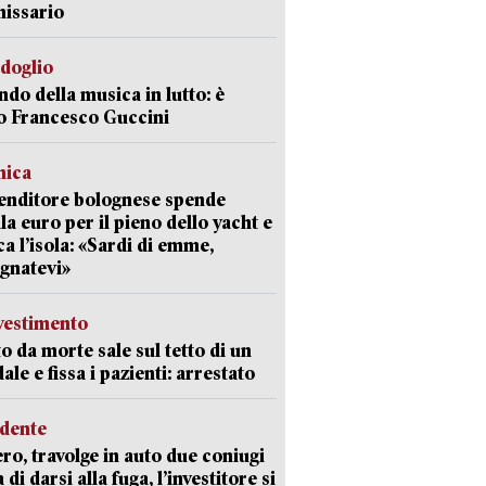
issario
rdoglio
ndo della musica in lutto: è
o Francesco Guccini
mica
enditore bolognese spende
la euro per il pieno dello yacht e
ca l’isola: «Sardi di emme,
gnatevi»
avestimento
to da morte sale sul tetto di un
ale e fissa i pazienti: arrestato
idente
ro, travolge in auto due coniugi
di darsi alla fuga, l’investitore si