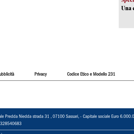
Una c
ubblicità
Privacy
Codice Etico e Modello 231
ale Predda Niedda strada 31 , 07100 Sassari, - Capitale sociale Euro 6.000.
 02328540683