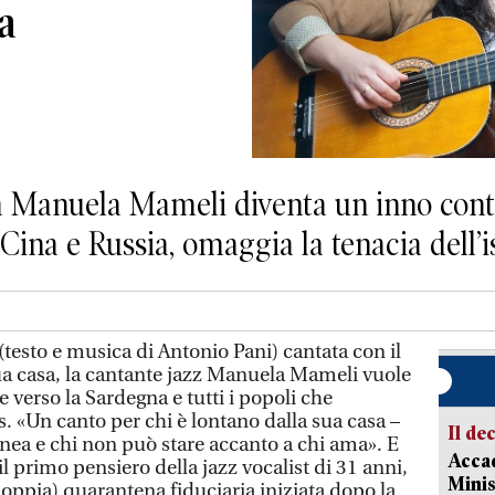
a
a Manuela Mameli diventa un inno contro
 Cina e Russia, omaggia la tenacia dell’i
testo e musica di Antonio Pani) cantata con il
sua casa, la cantante jazz Manuela Mameli vuole
verso la Sardegna e tutti i popoli che
. «Un canto per chi è lontano dalla sua casa –
Il de
linea e chi non può stare accanto a chi ama». E
Accad
il primo pensiero della jazz vocalist di 31 anni,
Minis
oppia) quarantena fiduciaria iniziata dopo la