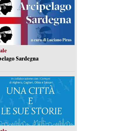
ale
pelago Sardegna
ale