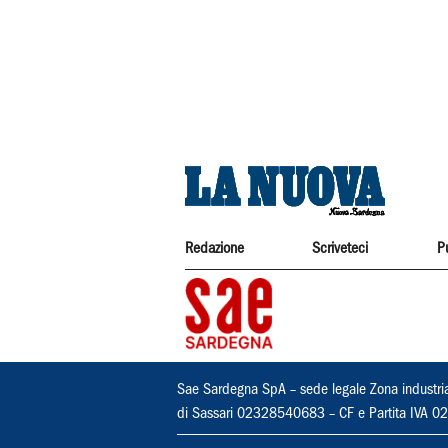
Redazione
Scriveteci
P
Sae Sardegna SpA – sede legale Zona industri
di Sassari 02328540683 – CF e Partita IVA