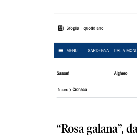
La
Nuova
Sardegna
Sfoglia il quotidiano
MENU
SARDEGNA
ITALIA MON
Sassari
Alghero
Nuoro
Cronaca
“Rosa galana”, da