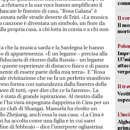
comm
La chitarra e la sua voce hanno amplificato il
ancate le finestre di casa, “Rosa Galana” è
suonata nelle strade deserte di Triei. «La musica
Il co
: la canzone è diventata un simbolo, un fiore da
Il mo
a propria casa, a chi lotta in corsia e a chi non
mort
Pole
ca che la musica sarda e la Sardegna le hanno
Impr
o di appartenenza. «È un legame – precisa alla
137mi
fiduciaria di ritorno dalla Russia – un legame
attac
e queste esperienze di distacco fisico e di paura
vergo
ente di essere parte della mia terra». E “Rosa
ale rivisitazione che ne fa un perfetto manifesto
reso forma con naturalezza dalla finestra della
Il tr
uore di tutti, «per dire che ce la faremo». La
Vesti
 stata di grande ispirazione. Al rientro dalla
osped
e l’ha vista impegnata dapprima in Cina per un
azz club di Shangai, Manuela ha rivolto un
llo Zhejiang, anch’essa la sua casa. «La Cina è
L’inc
 ha accolta come una figlia e in cui sarei
Alghe
ine di febbraio – dice l’interprete ogliastrina
prima 