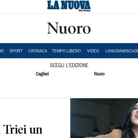
Nuoro
DO
SPORT
CRONACA
TEMPO LIBERO
VIDEO
LANUOVA@SCUO
SCEGLI L'EDIZIONE
Cagliari
Nuoro
 Triei un