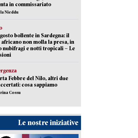
nta in commissariato
ola Nieddu
o
gosto bollente in Sardegna: il
 africano non molla la presa, in
o nubifragi e notti tropicali – Le
sioni
ergenza
erta Febbre del Nilo, altri due
accertati: cosa sappiamo
erina Cossu
Le nostre iniziative