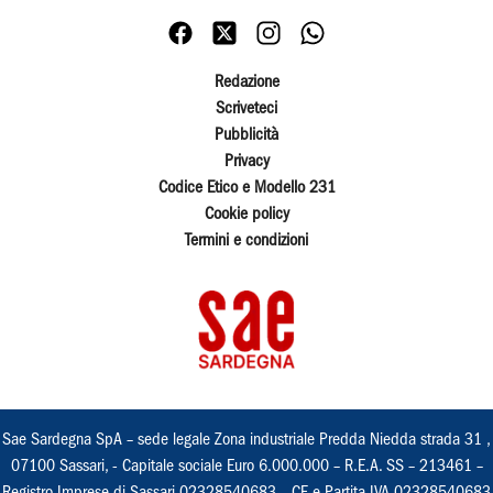
Redazione
Scriveteci
Pubblicità
Privacy
Codice Etico e Modello 231
Cookie policy
Termini e condizioni
Sae Sardegna SpA – sede legale Zona industriale Predda Niedda strada 31 ,
07100 Sassari, - Capitale sociale Euro 6.000.000 – R.E.A. SS – 213461 –
Registro Imprese di Sassari 02328540683 – CF e Partita IVA 02328540683