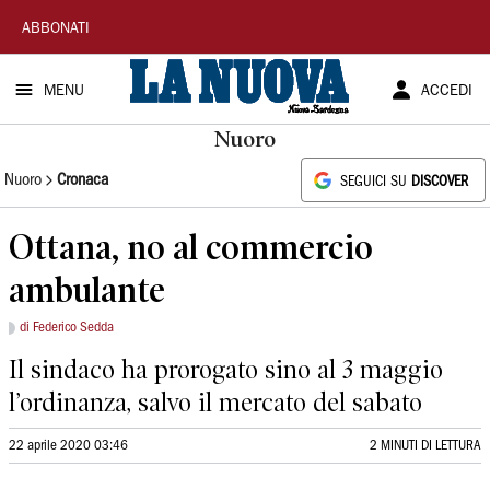
La
ABBONATI
Nuova
MENU
ACCEDI
Sardegna
Nuoro
Nuoro
Cronaca
SEGUICI SU
DISCOVER
Ottana, no al commercio
ambulante
di Federico Sedda
Il sindaco ha prorogato sino al 3 maggio
l’ordinanza, salvo il mercato del sabato
22 aprile 2020 03:46
2 MINUTI DI LETTURA