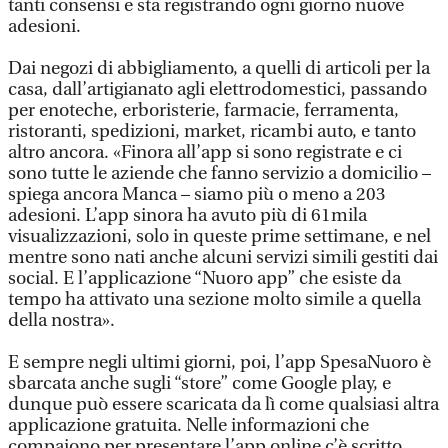
tanti consensi e sta registrando ogni giorno nuove
adesioni.
Dai negozi di abbigliamento, a quelli di articoli per la
casa, dall’artigianato agli elettrodomestici, passando
per enoteche, erboristerie, farmacie, ferramenta,
ristoranti, spedizioni, market, ricambi auto, e tanto
altro ancora. «Finora all’app si sono registrate e ci
sono tutte le aziende che fanno servizio a domicilio –
spiega ancora Manca – siamo più o meno a 203
adesioni. L’app sinora ha avuto più di 61mila
visualizzazioni, solo in queste prime settimane, e nel
mentre sono nati anche alcuni servizi simili gestiti dai
social. E l’applicazione “Nuoro app” che esiste da
tempo ha attivato una sezione molto simile a quella
della nostra».
E sempre negli ultimi giorni, poi, l’app SpesaNuoro è
sbarcata anche sugli “store” come Google play, e
dunque può essere scaricata da lì come qualsiasi altra
applicazione gratuita. Nelle informazioni che
compaiono per presentare l’app online c’è scritto