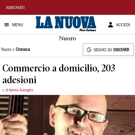
La
ABBONATI
Nuova
MENU
ACCEDI
Sardegna
Nuoro
Nuoro
Cronaca
SEGUICI SU
DISCOVER
Commercio a domicilio, 203
adesioni
di Valeria Gianoglio