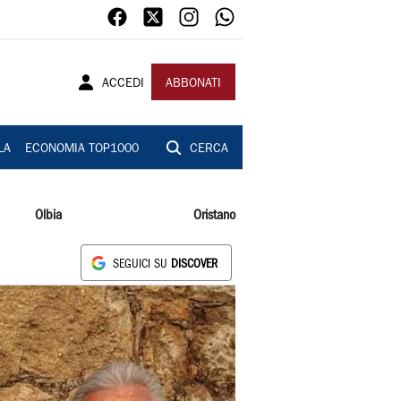
ACCEDI
ABBONATI
LA
ECONOMIA TOP1000
CERCA
Olbia
Oristano
SEGUICI SU
DISCOVER