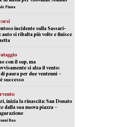
ide Pinna
corsi
ntoso incidente sulla Sassari-
 auto si ribalta più volte e finisce
netta
lvataggio
o con il sup, ma
vvisamente si alza il vento:
 di paura per due ventenni –
è successo
ervento
ri, inizia la rinascita: San Donato
te dalla sua nuova piazza –
ugurazione
vanni Bua