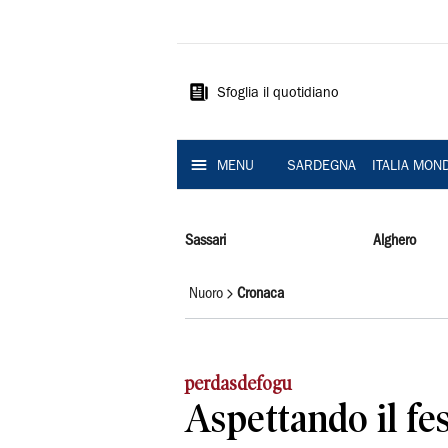
La
Nuova
Sardegna
Sfoglia il quotidiano
MENU
SARDEGNA
ITALIA MON
Sassari
Alghero
Nuoro
Cronaca
perdasdefogu
Aspettando il fes