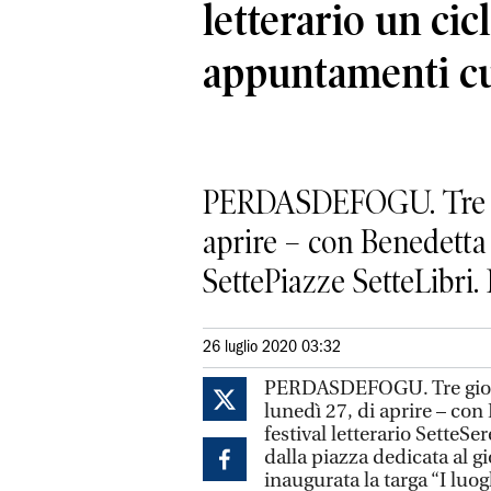
letterario un cicl
appuntamenti cu
PERDASDEFOGU. Tre gior
aprire – con Benedetta 
SettePiazze SetteLibri. I
26 luglio 2020 03:32
PERDASDEFOGU. Tre giorni 
lunedì 27, di aprire – con
festival letterario SetteSe
dalla piazza dedicata al gi
inaugurata la targa “I luo