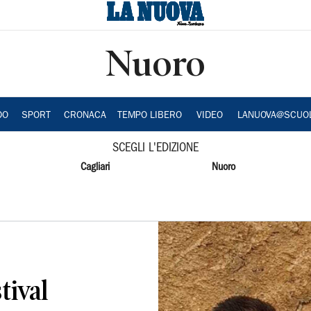
Nuoro
DO
SPORT
CRONACA
TEMPO LIBERO
VIDEO
LANUOVA@SCUO
SCEGLI L'EDIZIONE
Cagliari
Nuoro
tival