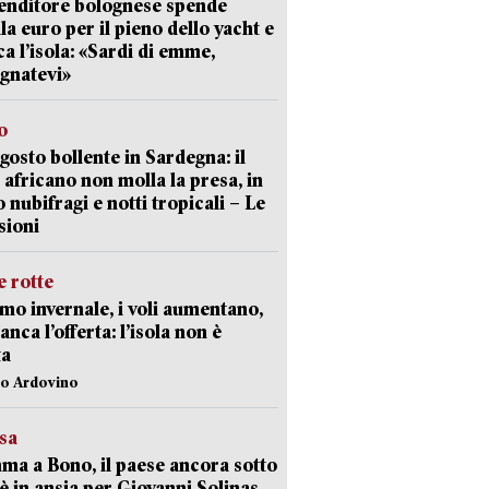
enditore bolognese spende
la euro per il pieno dello yacht e
ca l’isola: «Sardi di emme,
gnatevi»
o
gosto bollente in Sardegna: il
 africano non molla la presa, in
o nubifragi e notti tropicali – Le
sioni
 rotte
mo invernale, i voli aumentano,
nca l’offerta: l’isola non è
ta
lo Ardovino
esa
a a Bono, il paese ancora sotto
è in ansia per Giovanni Solinas