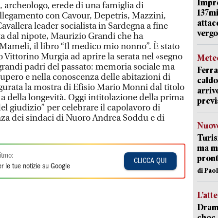
Impr
 archeologo, erede di una famiglia di
137mi
collegamento con Cavour, Depetris, Mazzini,
attac
vallera leader socialista in Sardegna a fine
vergo
ta dal nipote, Maurizio Grandi che ha
ameli, il libro “Il medico mio nonno”. È stato
o Vittorino Murgia ad aprire la serata nel «segno
Mete
grandi padri del passato: memoria sociale ma
Ferra
upero e nella conoscenza delle abitazioni di
caldo
augurata la mostra di Efisio Mario Monni dal titolo
arriv
a della longevità. Oggi intitolazione della prima
previ
 del giudizio” per celebrare il capolavoro di
enza dei sindaci di Nuoro Andrea Soddu e di
Nuove
Turis
ma ma
itmo:
pron
CLICCA QUI
r le tue notizie su Google
di Pao
L’att
Dramm
choc 