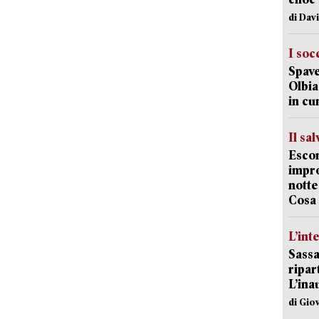
di Dav
I soc
Spave
Olbia:
in cu
Il sa
Escon
impro
notte
Cosa 
L’int
Sassa
ripar
L’ina
di Gio