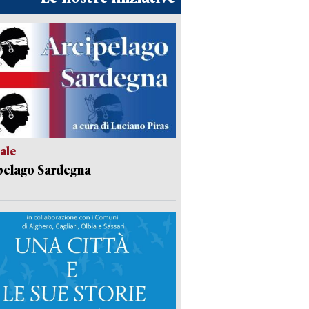
ale
pelago Sardegna