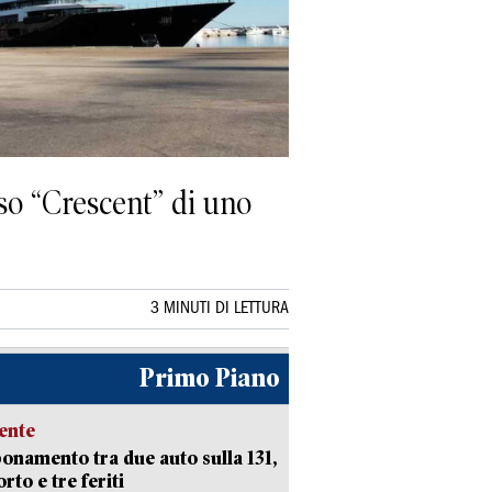
oso “Crescent” di uno
3 MINUTI DI LETTURA
Primo Piano
ente
namento tra due auto sulla 131,
rto e tre feriti