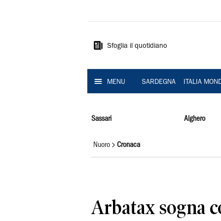
La
Nuova
Sardegna
Sfoglia il quotidiano
MENU
SARDEGNA
ITALIA MON
Sassari
Alghero
Nuoro
Cronaca
Arbatax sogna c