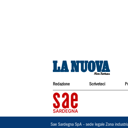
Redazione
Scriveteci
P
Sae Sardegna SpA – sede legale Zona industri