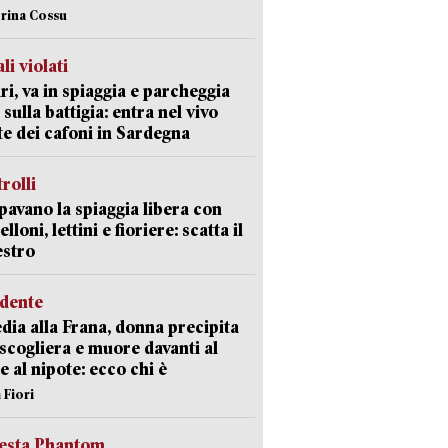
erina Cossu
li violati
ri, va in spiaggia e parcheggia
 sulla battigia: entra nel vivo
ate dei cafoni in Sardegna
trolli
avano la spiaggia libera con
loni, lettini e fioriere: scatta il
estro
idente
dia alla Frana, donna precipita
 scogliera e muore davanti al
 e al nipote: ecco chi è
 Fiori
iesta Phantom