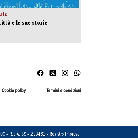
ale
ittà e le sue storie
Cookie policy
Termini e condizioni
000 – R.E.A. SS – 213461 – Registro Imprese