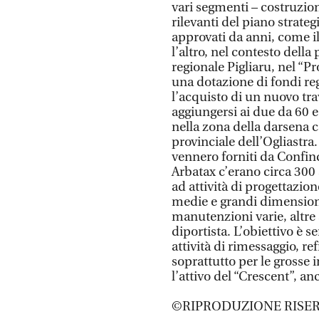
vari segmenti – costruzion
rilevanti del piano strateg
approvati da anni, come il
l’altro, nel contesto dell
regionale Pigliaru, nel “Pr
una dotazione di fondi reg
l’acquisto di un nuovo tra
aggiungersi ai due da 60 e
nella zona della darsena c
provinciale dell’Ogliastra
vennero forniti da Confind
Arbatax c’erano circa 300 
ad attività di progettazio
medie e grandi dimensioni,
manutenzioni varie, altre a
diportista. L’obiettivo è s
attività di rimessaggio, refi
soprattutto per le grosse 
l’attivo del “Crescent”, a
©RIPRODUZIONE RISER