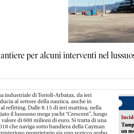
antiere per alcuni interventi nel lussu
 industriale di Tortolì-Arbatax, da ieri
ucia al settore della nautica, anche in
l refitting. Dalle 8.15 di ieri mattina, nella
iato il lussuoso mega yacht “Crescent”, lungo
Incid
 valore di 600 milioni di euro. Si tratta di una
Tampo
2018 che naviga sotto bandiera della Cayman
un mo
o misterioso proprietario sia uno sceicco arabo.