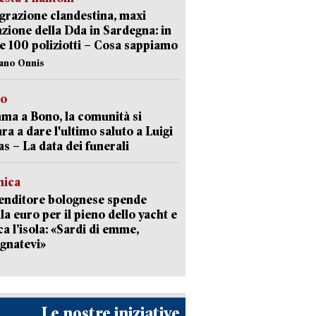
razione clandestina, maxi
zione della Dda in Sardegna: in
e 100 poliziotti – Cosa sappiamo
iano Onnis
to
a a Bono, la comunità si
ra a dare l'ultimo saluto a Luigi
as – La data dei funerali
mica
enditore bolognese spende
la euro per il pieno dello yacht e
ca l’isola: «Sardi di emme,
gnatevi»
Le nostre iniziative