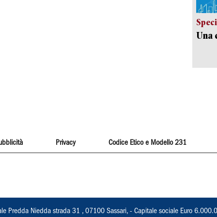
Speci
Una c
ubblicità
Privacy
Codice Etico e Modello 231
ale Predda Niedda strada 31 , 07100 Sassari, - Capitale sociale Euro 6.000.