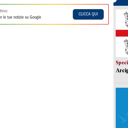
itmo:
CLICCA QUI
r le tue notizie su Google
Speci
Arci