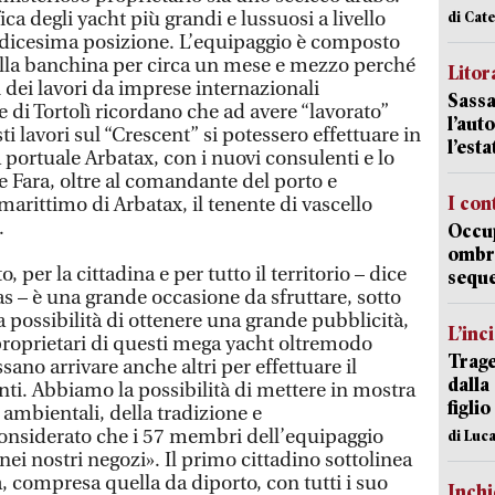
ica degli yacht più grandi e lussuosi a livello
di Cat
ndicesima posizione. L’equipaggio è composto
lla banchina per circa un mese e mezzo perché
Litora
 dei lavori da imprese internazionali
Sassa
 di Tortolì ricordano che ad avere “lavorato”
l’auto
i lavori sul “Crescent” si potessero effettuare in
l’est
 portuale Arbatax, con i nuovi consulenti e lo
e Fara, oltre al comandante del porto e
I con
marittimo di Arbatax, il tenente di vascello
.
Occup
ombrel
, per la cittadina e per tutto il territorio – dice
sequ
 – è una grande occasione da sfruttare, sotto
la possibilità di ottenere una grande pubblicità,
L’inc
 proprietari di questi mega yacht oltremodo
Trage
ano arrivare anche altri per effettuare il
dalla
enti. Abbiamo la possibilità di mettere in mostra
figlio
 ambientali, della tradizione e
onsiderato che i 57 membri dell’equipaggio
di Luca
ei nostri negozi». Il primo cittadino sottolinea
a, compresa quella da diporto, con tutti i suo
Inch