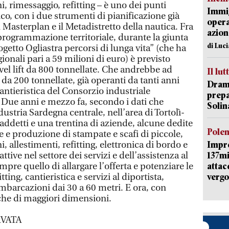
i, rimessaggio, refitting – è uno dei punti
Immig
ico, con i due strumenti di pianificazione già
opera
 Masterplan e il Metadistretto della nautica. Fra
azion
a programmazione territoriale, durante la giunta
di Luc
ogetto Ogliastra percorsi di lunga vita” (che ha
ionali pari a 59 milioni di euro) è previsto
vel lift da 800 tonnellate. Che andrebbe ad
Il lut
 da 200 tonnellate, già operanti da tanti anni
Dramm
antieristica del Consorzio industriale
prepa
. Due anni e mezzo fa, secondo i dati che
Solin
ustria Sardegna centrale, nell’area di Tortolì-
addetti e una trentina di aziende, alcune dedite
Pole
ne e produzione di stampate e scafi di piccole,
 allestimenti, refitting, elettronica di bordo e
Impr
ttive nel settore dei servizi e dell’assistenza al
137mi
empre quello di allargare l’offerta e potenziare le
attac
tting, cantieristica e servizi al diportista,
vergo
imbarcazioni dai 30 a 60 metri. E ora, con
nche di maggiori dimensioni.
VATA