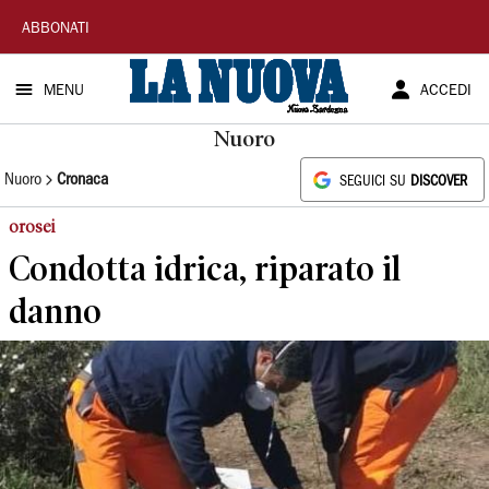
La
ABBONATI
Nuova
MENU
ACCEDI
Sardegna
Nuoro
Nuoro
Cronaca
SEGUICI SU
DISCOVER
orosei
Condotta idrica, riparato il
danno