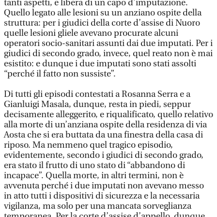
tanti aspetti, e libera di un capo d’imputazione.
Quello legato alle lesioni su un anziano ospite della
struttura: per i giudici della corte d’assise di Nuoro
quelle lesioni gliele avevano procurate alcuni
operatori socio-sanitari assunti dai due imputati. Per i
giudici di secondo grado, invece, quel reato non è mai
esistito: e dunque i due imputati sono stati assolti
“perché il fatto non sussiste”.
Di tutti gli episodi contestati a Rosanna Serra e a
Gianluigi Masala, dunque, resta in piedi, seppur
decisamente alleggerito, e riqualificato, quello relativo
alla morte di un’anziana ospite della residenza di via
Aosta che si era buttata da una finestra della casa di
riposo. Ma nemmeno quel tragico episodio,
evidentemente, secondo i giudici di secondo grado,
era stato il frutto di uno stato di “abbandono di
incapace”. Quella morte, in altri termini, non è
avvenuta perché i due imputati non avevano messo
in atto tutti i dispositivi di sicurezza e la necessaria
vigilanza, ma solo per una mancata sorveglianza
temporanea. Per la corte d’assise d’appello, dunque,