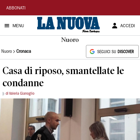
La
ABBONATI
Nuova
MENU
ACCEDI
Sardegna
Nuoro
Nuoro
Cronaca
SEGUICI SU
DISCOVER
Casa di riposo, smantellate le
condanne
di Valeria Gianoglio