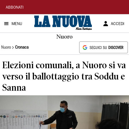
La
ABBONATI
Nuova
MENU
ACCEDI
Sardegna
Nuoro
Nuoro
Cronaca
SEGUICI SU
DISCOVER
Elezioni comunali, a Nuoro si va
verso il ballottaggio tra Soddu e
Sanna