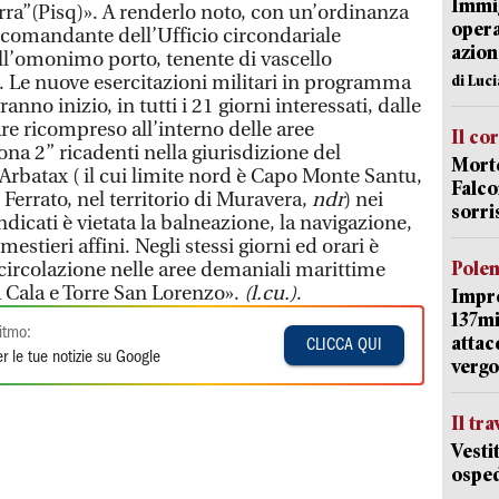
Immig
irra”(Pisq)». A renderlo noto, con un’ordinanza
opera
l comandante dell’Ufficio circondariale
azion
ll’omonimo porto, tenente di vascello
 Le nuove esercitazioni militari in programma
di Luc
anno inizio, in tutti i 21 giorni interessati, dalle
are ricompreso all’interno delle aree
Il co
a 2” ricadenti nella giurisdizione del
Morte
Arbatax ( il cui limite nord è Capo Monte Santu,
Falco
Ferrato, nel territorio di Muravera,
ndr
) nei
sorri
indicati è vietata la balneazione, la navigazione,
mestieri affini. Negli stessi giorni ed orari è
Pole
ra circolazione nelle aree demaniali marittime
 Cala e Torre San Lorenzo».
(l.cu.)
.
Impr
137mi
itmo:
attac
CLICCA QUI
r le tue notizie su Google
vergo
Il tr
Vesti
osped