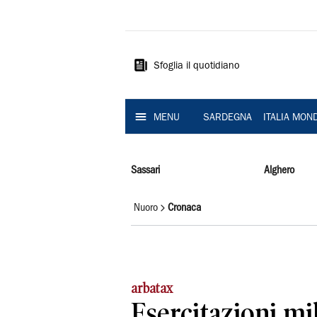
La
Nuova
Sardegna
Sfoglia il quotidiano
MENU
SARDEGNA
ITALIA MON
Sassari
Alghero
Nuoro
Cronaca
arbatax
Esercitazioni mil