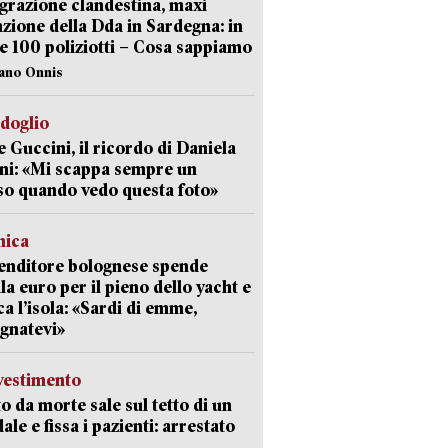
razione clandestina, maxi
zione della Dda in Sardegna: in
e 100 poliziotti – Cosa sappiamo
iano Onnis
rdoglio
 Guccini, il ricordo di Daniela
ni: «Mi scappa sempre un
so quando vedo questa foto»
mica
enditore bolognese spende
la euro per il pieno dello yacht e
ca l’isola: «Sardi di emme,
gnatevi»
avestimento
to da morte sale sul tetto di un
ale e fissa i pazienti: arrestato