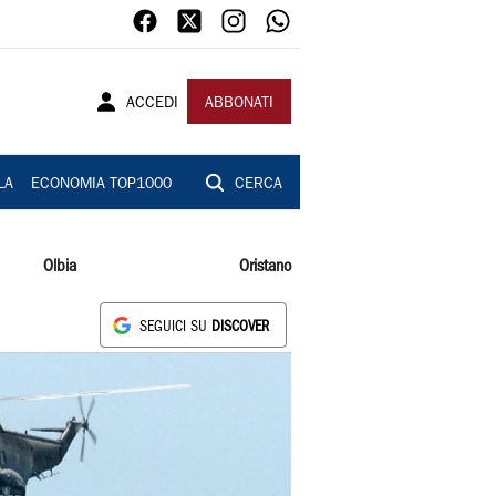
ACCEDI
ABBONATI
LA
ECONOMIA TOP1000
CERCA
Olbia
Oristano
SEGUICI SU
DISCOVER