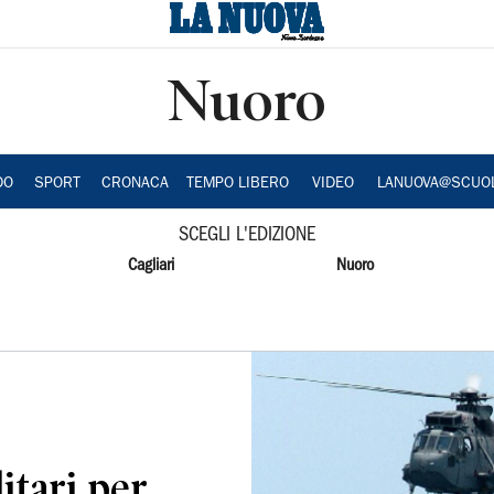
Nuoro
DO
SPORT
CRONACA
TEMPO LIBERO
VIDEO
LANUOVA@SCUO
SCEGLI L'EDIZIONE
Cagliari
Nuoro
itari per