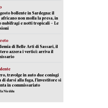
o
gosto bollente in Sardegna: il
 africano non molla la presa, in
o nubifragi e notti tropicali – Le
sioni
creto
emia di Belle Arti di Sassari, il
tero azzera i vertici: arriva il
issario
idente
ro, travolge in auto due coniugi
di darsi alla fuga, l’investitore si
nta in commissariato
ola Nieddu