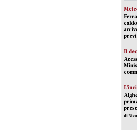
Mete
Ferra
caldo
arriv
previ
Il de
Accad
Minis
comm
L’inc
Alghe
prima 
prese
di Nic