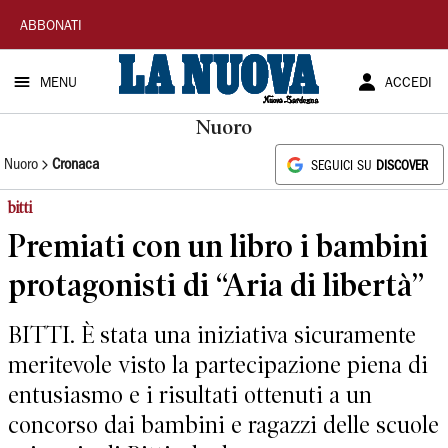
La
ABBONATI
Nuova
MENU
ACCEDI
Sardegna
Nuoro
Nuoro
Cronaca
SEGUICI SU
DISCOVER
bitti
Premiati con un libro i bambini
protagonisti di “Aria di libertà”
BITTI. È stata una iniziativa sicuramente
meritevole visto la partecipazione piena di
entusiasmo e i risultati ottenuti a un
concorso dai bambini e ragazzi delle scuole