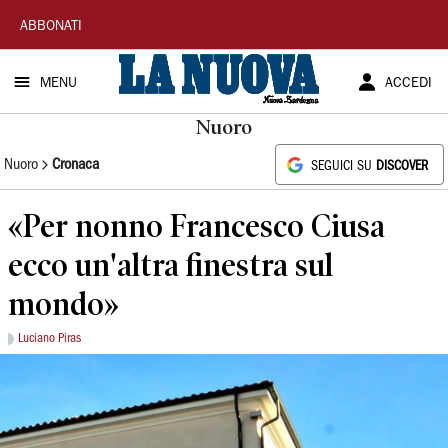
La
ABBONATI
Nuova
MENU
ACCEDI
Sardegna
Nuoro
Nuoro
Cronaca
SEGUICI SU
DISCOVER
«Per nonno Francesco Ciusa
ecco un'altra finestra sul
mondo»
Luciano Piras