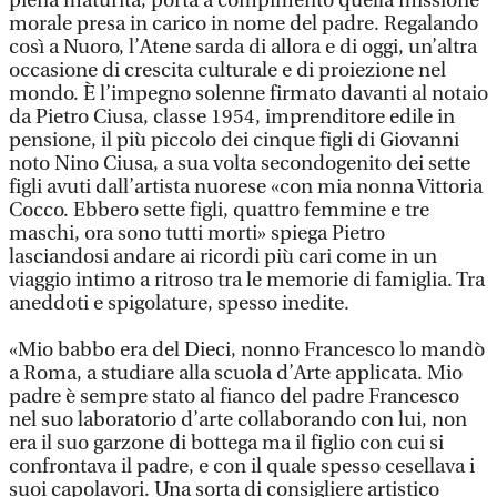
piena maturità, porta a compimento quella missione
morale presa in carico in nome del padre. Regalando
così a Nuoro, l’Atene sarda di allora e di oggi, un’altra
occasione di crescita culturale e di proiezione nel
mondo. È l’impegno solenne firmato davanti al notaio
da Pietro Ciusa, classe 1954, imprenditore edile in
pensione, il più piccolo dei cinque figli di Giovanni
noto Nino Ciusa, a sua volta secondogenito dei sette
figli avuti dall’artista nuorese «con mia nonna Vittoria
Cocco. Ebbero sette figli, quattro femmine e tre
maschi, ora sono tutti morti» spiega Pietro
lasciandosi andare ai ricordi più cari come in un
viaggio intimo a ritroso tra le memorie di famiglia. Tra
aneddoti e spigolature, spesso inedite.
«Mio babbo era del Dieci, nonno Francesco lo mandò
a Roma, a studiare alla scuola d’Arte applicata. Mio
padre è sempre stato al fianco del padre Francesco
nel suo laboratorio d’arte collaborando con lui, non
era il suo garzone di bottega ma il figlio con cui si
confrontava il padre, e con il quale spesso cesellava i
suoi capolavori. Una sorta di consigliere artistico