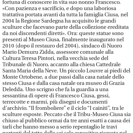
fortuna di conoscere in vita suo nonno Francesco.
«Con pazienza e sacrificio, e dopo una laboriosa
trattativa portata avanti da tutta la famiglia Ciusa, nel
2004 la Regione Sardegna ha acquisito le grandi
sculture che facevano parte della collezione ereditata
da noi discendenti diretti». Ora: queste statue sono
presenti al Museo Ciusa, finalmente inaugurato nel
2010 (dopo il restauro del 2004), sindaco di Nuoro
Mario Demuru Zidda, assessore comunale alla
Cultura Teresa Pintori, nella vecchia sede del
Tribunale di Nuoro, accanto alla chiesa Cattedrale
Santa Maria della Neve. Un piccolo Louvre ai piedi del
Monte Ortobene, a due passi dalla casa natale dello
stesso Ciusa e dalla casa natale ora museo di Grazia
Deledda. Uno scrigno che fa la guardia a una
sessantina di opere di Francesco Ciusa, gessi,
terrecotte e marmi, più disegni e documenti
d’archivio. “Il fromboliere” e il ciclo “I cainiti”, tra le
sculture esposte. Peccato che il Tribu-Museo Ciusa sia
chiuso al pubblico ormai da tre anni esatti a causa dei
tarli che hanno messo a serio repentaglio le travi