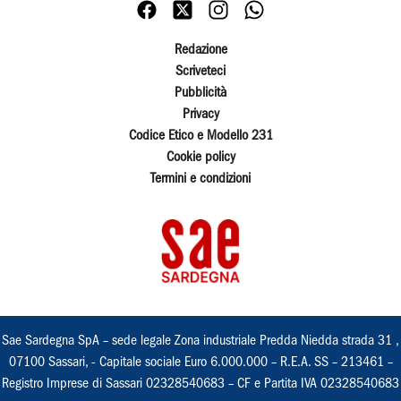
Redazione
Scriveteci
Pubblicità
Privacy
Codice Etico e Modello 231
Cookie policy
Termini e condizioni
Sae Sardegna SpA – sede legale Zona industriale Predda Niedda strada 31 ,
07100 Sassari, - Capitale sociale Euro 6.000.000 – R.E.A. SS – 213461 –
Registro Imprese di Sassari 02328540683 – CF e Partita IVA 02328540683