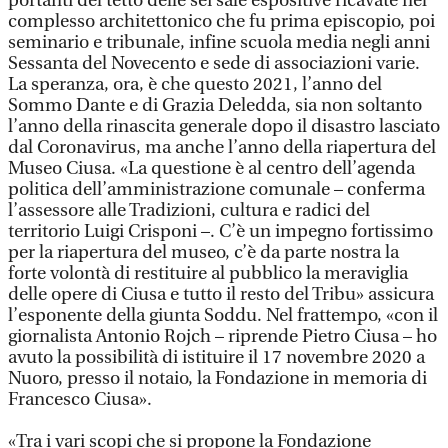
portanti del tetto delle sei sale espositive ricavate nel
complesso architettonico che fu prima episcopio, poi
seminario e tribunale, infine scuola media negli anni
Sessanta del Novecento e sede di associazioni varie.
La speranza, ora, è che questo 2021, l’anno del
Sommo Dante e di Grazia Deledda, sia non soltanto
l’anno della rinascita generale dopo il disastro lasciato
dal Coronavirus, ma anche l’anno della riapertura del
Museo Ciusa. «La questione è al centro dell’agenda
politica dell’amministrazione comunale – conferma
l’assessore alle Tradizioni, cultura e radici del
territorio Luigi Crisponi –. C’è un impegno fortissimo
per la riapertura del museo, c’è da parte nostra la
forte volontà di restituire al pubblico la meraviglia
delle opere di Ciusa e tutto il resto del Tribu» assicura
l’esponente della giunta Soddu. Nel frattempo, «con il
giornalista Antonio Rojch – riprende Pietro Ciusa – ho
avuto la possibilità di istituire il 17 novembre 2020 a
Nuoro, presso il notaio, la Fondazione in memoria di
Francesco Ciusa».
«Tra i vari scopi che si propone la Fondazione