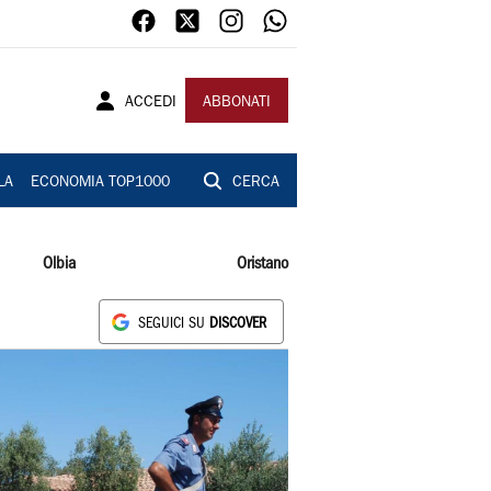
ACCEDI
ABBONATI
LA
ECONOMIA TOP1000
CERCA
Olbia
Oristano
SEGUICI SU
DISCOVER