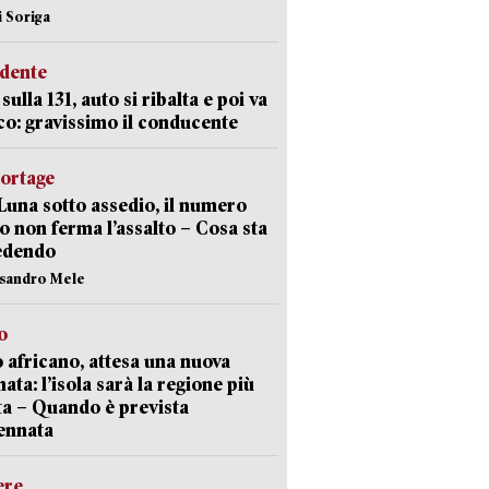
i Soriga
idente
sulla 131, auto si ribalta e poi va
co: gravissimo il conducente
portage
Luna sotto assedio, il numero
o non ferma l’assalto – Cosa sta
edendo
ssandro Mele
o
 africano, attesa una nuova
ata: l’isola sarà la regione più
ta – Quando è prevista
ennata
ere