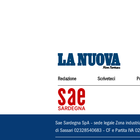
Redazione
Scriveteci
P
Sae Sardegna SpA – sede legale Zona industri
di Sassari 02328540683 – CF e Partita IVA