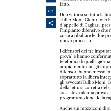
fatto.
Una vittoria su tutta la lin
Tullio Moni, Gianfranco Si
d’appello di Cagliari, pr
l’impianto difensivo che 
corte a ribaltare le due p
nuovo processo.
I difensori dei tre imputa
prova” e hanno confermato 
telefonici di quella giorna
ampiamente che gli imputa
difensori hanno messo in d
soprattutto la libera inte
gli avvocati Tullio Moni, G
della lettura corretta del
sussisteva alcuna prova ag
programmazione della rap
Anche sui mozziconi di sig