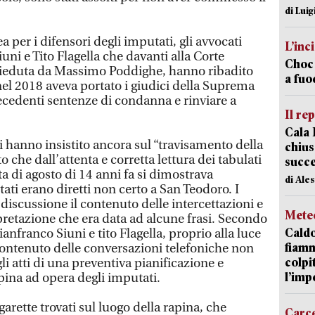
di Luig
ea per i difensori degli imputati, gli avvocati
L’inc
uni e Tito Flagella che davanti alla Corte
Choc 
esieduta da Massimo Poddighe, hanno ribadito
a fuo
nel 2018 aveva portato i giudici della Suprema
recedenti sentenze di condanna e rinviare a
Il re
Cala 
ti hanno insistito ancora sul “travisamento della
chius
che dall’attenta e corretta lettura dei tabulati
succ
ta di agosto di 14 anni fa si dimostrava
di Ale
ti erano diretti non certo a San Teodoro. I
iscussione il contenuto delle intercettazioni e
Mete
rpretazione che era data ad alcune frasi. Secondo
Caldo
ianfranco Siuni e tito Flagella, proprio alla luce
fiamm
 contenuto delle conversazioni telefoniche non
colpi
li atti di una preventiva pianificazione e
l’imp
ina ad opera degli imputati.
arette trovati sul luogo della rapina, che
Carc