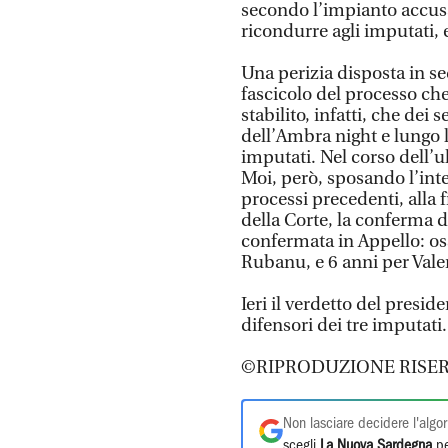
secondo l’impianto accus
ricondurre agli imputati, e
Una perizia disposta in se
fascicolo del processo che
stabilito, infatti, che dei
dell’Ambra night e lungo la
imputati. Nel corso dell’
Moi, però, sposando l’inte
processi precedenti, alla 
della Corte, la conferma d
confermata in Appello: oss
Rubanu, e 6 anni per Vale
Ieri il verdetto del presid
difensori dei tre imputati.
©RIPRODUZIONE RISER
Non lasciare decidere l'algor
scegli
La Nuova Sardegna
pe