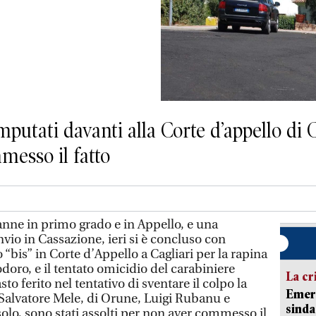
imputati davanti alla Corte d’appello di 
messo il fatto
e in primo grado e in Appello, e una
vio in Cassazione, ieri si è concluso con
 “bis” in Corte d’Appello a Cagliari per la rapina
doro, e il tentato omicidio del carabiniere
La cr
o ferito nel tentativo di sventare il colpo la
Emerg
 Salvatore Mele, di Orune, Luigi Rubanu e
sinda
olo, sono stati assolti per non aver commesso il