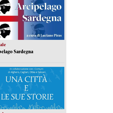
ale
pelago Sardegna