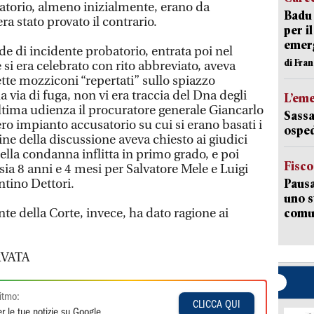
atorio, almeno inizialmente, erano da
Badu 
ra stato provato il contrario.
per i
emerg
de di incidente probatorio, entrata poi nel
di Fran
 si era celebrato con rito abbreviato, aveva
 sette mozziconi “repertati” sullo spiazzo
 via di fuga, non vi era traccia del Dna degli
L’em
ultima udienza il procuratore generale Giancarlo
Sassa
ro impianto accusatorio su cui si erano basati i
osped
fine della discussione aveva chiesto ai giudici
ella condanna inflitta in primo grado, e poi
Fisco
ia 8 anni e 4 mesi per Salvatore Mele e Luigi
ntino Dettori.
Pausa
uno s
ente della Corte, invece, ha dato ragione ai
comun
VATA
itmo:
CLICCA QUI
r le tue notizie su Google