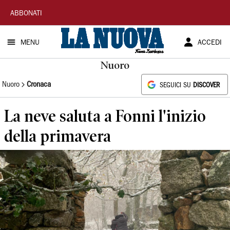
La
ABBONATI
Nuova
MENU
ACCEDI
Sardegna
Nuoro
Nuoro
Cronaca
SEGUICI SU
DISCOVER
La neve saluta a Fonni l'inizio
della primavera