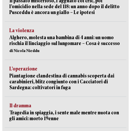
Il passato misterioso, l’agguato col cric, poi
l’omicidio nella sede del 118: un anno dopo il delitto
Pusceddu è ancora un giallo – Le ipotesi
La violenza
Alghero, molesta una bambina di 4 anni: un uomo
rischia il linciaggio sul lungomare – Cosa è successo
di Nicola Nieddu
L’operazione
Piantagione clandestina di cannabis scoperta dai
carabinieri, blitz congiunto con i Cacciatori di
Sardegna: coltivatori in fuga
Il dramma
Tragedia in spiaggia, i sente male mentre nuota con
gli amici: morto 19enne