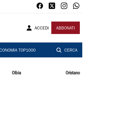
ACCEDI
ABBONATI
CONOMIA TOP1000
CERCA
Olbia
Oristano