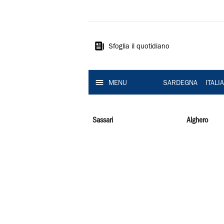
La
Nuova
Sardegna
Sfoglia il quotidiano
MENU
SARDEGNA
ITALI
Sassari
Alghero