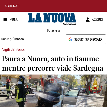
La
ABBONATI
Nuova
MENU
ACCEDI
Sardegna
Nuoro
Nuoro
Cronaca
SEGUICI SU
DISCOVER
Vigili del fuoco
Paura a Nuoro, auto in fiamme
mentre percorre viale Sardegna