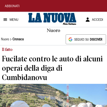
La
ABBONATI
Nuova
MENU
ACCEDI
Sardegna
Nuoro
Nuoro
Cronaca
SEGUICI SU
DISCOVER
Il fatto
Fucilate contro le auto di alcuni
operai della diga di
Cumbidanovu