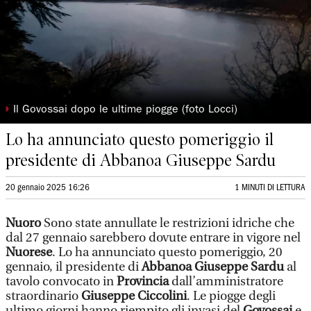
◗
Il Govossai dopo le ultime piogge (foto Locci)
Lo ha annunciato questo pomeriggio il
presidente di Abbanoa Giuseppe Sardu
20 gennaio 2025 16:26
1 MINUTI DI LETTURA
Nuoro
Sono state annullate le restrizioni idriche che
dal 27 gennaio sarebbero dovute entrare in vigore nel
Nuorese
. Lo ha annunciato questo pomeriggio, 20
gennaio, il presidente di
Abbanoa Giuseppe Sardu
al
tavolo convocato in
Provincia
dall’amministratore
straordinario
Giuseppe Ciccolini
. Le piogge degli
ultimo giorni hanno riempito gli invasi del
Govossai
e