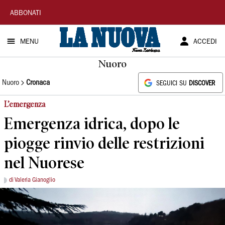
La
ABBONATI
Nuova
MENU
ACCEDI
Sardegna
Nuoro
Nuoro
Cronaca
SEGUICI SU
DISCOVER
L’emergenza
Emergenza idrica, dopo le
piogge rinvio delle restrizioni
nel Nuorese
di Valeria Gianoglio