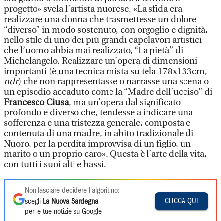
progetto» svela l’artista nuorese. «La sfida era
realizzare una donna che trasmettesse un dolore
“diverso” in modo sostenuto, con orgoglio e dignità,
nello stile di uno dei più grandi capolavori artistici
che l’uomo abbia mai realizzato, “La pietà” di
Michelangelo. Realizzare un’opera di dimensioni
importanti (è una tecnica mista su tela 178x133cm,
ndr
) che non rappresentasse o narrasse una scena o
un episodio accaduto come la “Madre dell’ucciso” di
Francesco Ciusa
, ma un’opera dal significato
profondo e diverso che, tendesse a indicare una
sofferenza e una tristezza generale, composta e
contenuta di una madre, in abito tradizionale di
Nuoro, per la perdita improvvisa di un figlio, un
marito o un proprio caro». Questa è l’arte della vita,
con tutti i suoi alti e bassi.
Non lasciare decidere l'algoritmo:
CLICCA QUI
scegli
La Nuova Sardegna
per le tue notizie su Google