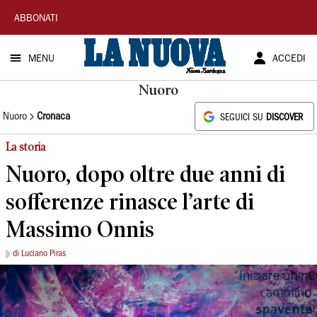
La
ABBONATI
Nuova
MENU
ACCEDI
Sardegna
Nuoro
Nuoro
Cronaca
SEGUICI SU
DISCOVER
La storia
Nuoro, dopo oltre due anni di
sofferenze rinasce l’arte di
Massimo Onnis
di Luciano Piras