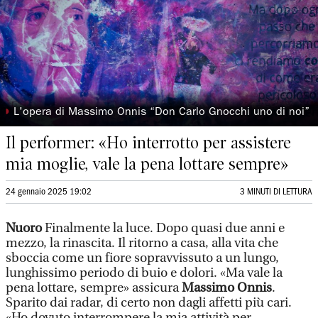
◗
L'opera di Massimo Onnis “Don Carlo Gnocchi uno di noi”
Il performer: «Ho interrotto per assistere
mia moglie, vale la pena lottare sempre»
24 gennaio 2025 19:02
3 MINUTI DI LETTURA
Nuoro
Finalmente la luce. Dopo quasi due anni e
mezzo, la rinascita. Il ritorno a casa, alla vita che
sboccia come un fiore sopravvissuto a un lungo,
lunghissimo periodo di buio e dolori. «Ma vale la
pena lottare, sempre» assicura
Massimo Onnis
.
Sparito dai radar, di certo non dagli affetti più cari.
«Ho dovuto interrompere la mia attività per