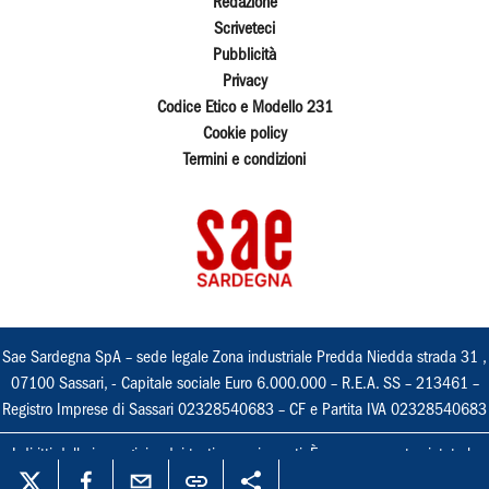
Redazione
Scriveteci
Pubblicità
Privacy
Codice Etico e Modello 231
Cookie policy
Termini e condizioni
Sae Sardegna SpA – sede legale Zona industriale Predda Niedda strada 31 ,
07100 Sassari, - Capitale sociale Euro 6.000.000 – R.E.A. SS – 213461 –
Registro Imprese di Sassari 02328540683 – CF e Partita IVA 02328540683
I diritti delle immagini e dei testi sono riservati. È espressamente vietata la
loro riproduzione con qualsiasi mezzo e l'adattamento totale o parziale.