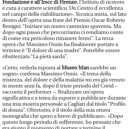
Fondazione e all’Irscc di Firenze
, l’Istituto di ricovero
e cura a carattere scientifico. Un Centro d’eccellenza
nel campo della riabilitazione». Tecnica mista, sul lato
destro dell’opera una frase del Premio Oscar Roberto
Benigni: “Iniziare un nuovo cammino spaventa. Ma
dopo ogni passo che percorriamo ci rendiamo conto
di come era pericoloso rimanere fermi”. La terza
opera che Massimo Onnis ha finalmente portato a
termine è “Il dolore di una madre”. Potrebbe essere
ribattezzata “La pietà sarda”.
«Certo, vederla esposta al
Museo Man
sarebbe un
sogno» confessa Massimo Onnis. «Il tema della
tristezza, del dolore e della malattia mi era già venuto
in mente anni fa, dopo il triste periodo del Covid –
racconta il performer –. Realizzare un’opera
significativa e a tema da esporre e pubblicare durante
una mia mostra personale a Cagliari dal titolo “Profilo
di donna”. Oltretutto, è il titolo della mia ottava
monografia che spero a breve di pubblicare». «Dopo
questo lungo periodo di sofferenze, ho pensato che
era giunto il momento di portare a termine il