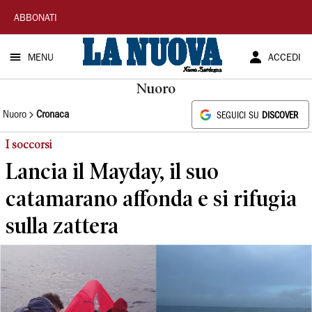
La
ABBONATI
Nuova
MENU
ACCEDI
Sardegna
Nuoro
Nuoro
Cronaca
SEGUICI SU
DISCOVER
I soccorsi
Lancia il Mayday, il suo
catamarano affonda e si rifugia
sulla zattera