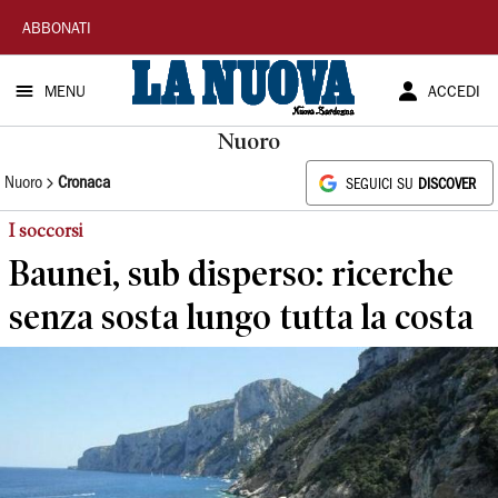
La
ABBONATI
Nuova
MENU
ACCEDI
Sardegna
Nuoro
Nuoro
Cronaca
SEGUICI SU
DISCOVER
I soccorsi
Baunei, sub disperso: ricerche
senza sosta lungo tutta la costa