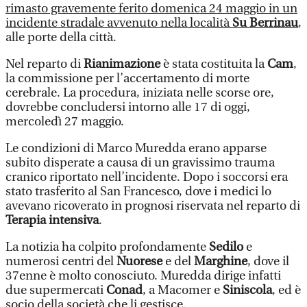
rimasto gravemente ferito domenica 24 maggio in un
incidente stradale avvenuto nella località
Su Berrinau
,
alle porte della città.
Nel reparto di
Rianimazione
è stata costituita la
Cam
,
la commissione per l’accertamento di morte
cerebrale. La procedura, iniziata nelle scorse ore,
dovrebbe concludersi intorno alle 17 di oggi,
mercoledì 27 maggio.
Le condizioni di Marco Muredda erano apparse
subito disperate a causa di un gravissimo trauma
cranico riportato nell’incidente. Dopo i soccorsi era
stato trasferito al San Francesco, dove i medici lo
avevano ricoverato in prognosi riservata nel reparto di
Terapia intensiva
.
La notizia ha colpito profondamente
Sedilo
e
numerosi centri del
Nuorese
e del
Marghine
, dove il
37enne è molto conosciuto. Muredda dirige infatti
due supermercati
Conad
, a Macomer e
Siniscola
, ed è
socio della società che li gestisce.