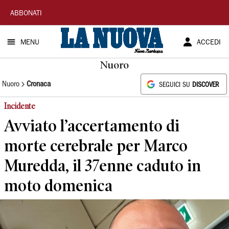
La
ABBONATI
Nuova
MENU
ACCEDI
Sardegna
Nuoro
Nuoro
Cronaca
SEGUICI SU
DISCOVER
Incidente
Avviato l’accertamento di
morte cerebrale per Marco
Muredda, il 37enne caduto in
moto domenica