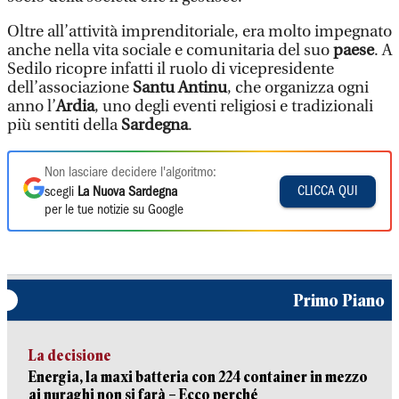
Oltre all’attività imprenditoriale, era molto impegnato
anche nella vita sociale e comunitaria del suo
paese
. A
Sedilo ricopre infatti il ruolo di vicepresidente
dell’associazione
Santu Antinu
, che organizza ogni
anno l’
Ardia
, uno degli eventi religiosi e tradizionali
più sentiti della
Sardegna
.
Non lasciare decidere l'algoritmo:
CLICCA QUI
scegli
La Nuova Sardegna
per le tue notizie su Google
Primo Piano
La decisione
Energia, la maxi batteria con 224 container in mezzo
ai nuraghi non si farà – Ecco perché