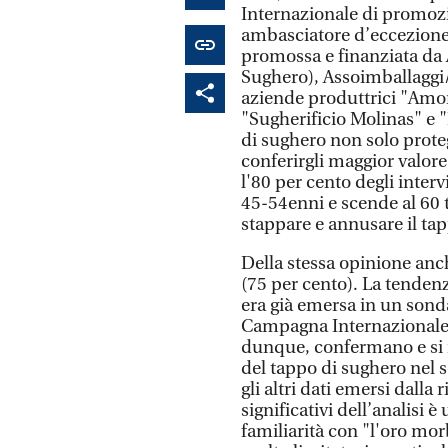
Internazionale di promoz
ambasciatore d’eccezione
promossa e finanziata da
Sughero), Assoimballaggi/
aziende produttrici "Amor
"Sugherificio Molinas" e 
di sughero non solo proteg
conferirgli maggior valore 
l'80 per cento degli interv
45-54enni e scende al 60 tr
stappare e annusare il ta
Della stessa opinione anch
(75 per cento). La tendenz
era già emersa in un sond
Campagna Internazionale a
dunque, confermano e si r
del tappo di sughero nel 
gli altri dati emersi dalla
significativi dell’analisi 
familiarità con "l'oro mo