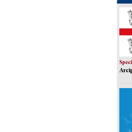
Speci
Arci