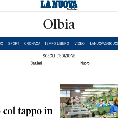
Olbia
DO
SPORT
CRONACA
TEMPO LIBERO
VIDEO
LANUOVA@SCUO
SCEGLI L'EDIZIONE
Cagliari
Nuoro
 col tappo in