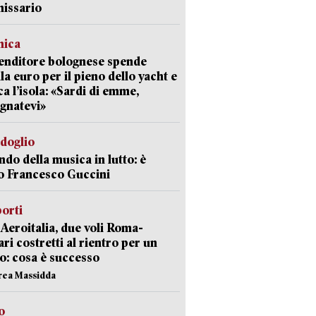
issario
mica
enditore bolognese spende
la euro per il pieno dello yacht e
ca l’isola: «Sardi di emme,
gnatevi»
rdoglio
ndo della musica in lutto: è
o Francesco Guccini
orti
Aeroitalia, due voli Roma-
ari costretti al rientro per un
o: cosa è successo
rea Massidda
o