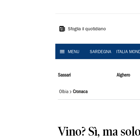
La
Nuova
Sardegna
Sfoglia il quotidiano
MENU
SARDEGNA
ITALIA MON
Sassari
Alghero
Olbia
Cronaca
Vino? Sì, ma solo