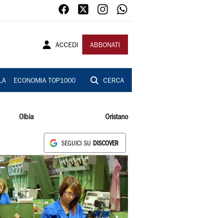
ACCEDI
ABBONATI
LA
ECONOMIA TOP1000
CERCA
Olbia
Oristano
SEGUICI SU
DISCOVER