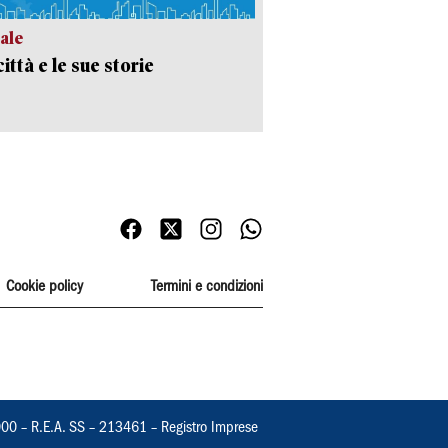
ale
ittà e le sue storie
Cookie policy
Termini e condizioni
000 – R.E.A. SS – 213461 – Registro Imprese