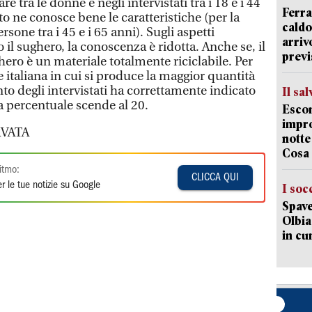
re tra le donne e negli intervistati tra i 18 e i 44
Ferra
to ne conosce bene le caratteristiche (per la
caldo
sone tra i 45 e i 65 anni). Sugli aspetti
arriv
il sughero, la conoscenza è ridotta. Anche se, il
previ
ghero è un materiale totalmente riciclabile. Per
 italiana in cui si produce la maggior quantità
nto degli intervistati ha correttamente indicato
Il sa
la percentuale scende al 20.
Escon
impro
VATA
notte
Cosa 
itmo:
CLICCA QUI
r le tue notizie su Google
I soc
Spave
Olbia:
in cu