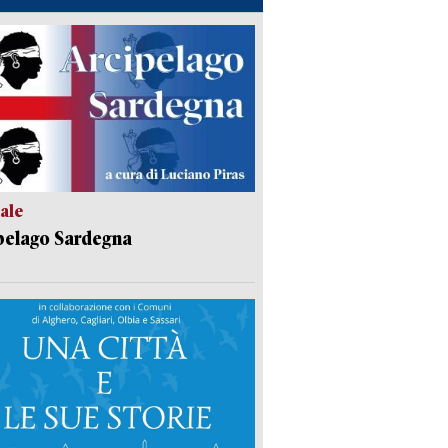
ale
pelago Sardegna