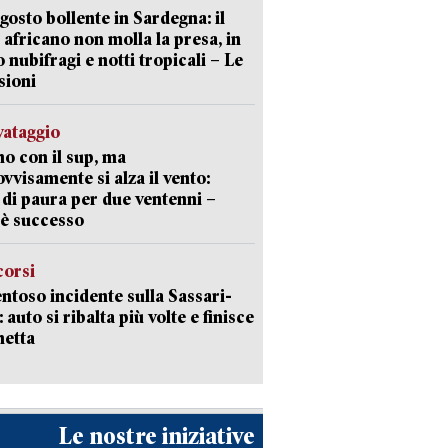
gosto bollente in Sardegna: il
 africano non molla la presa, in
o nubifragi e notti tropicali – Le
sioni
lvataggio
o con il sup, ma
vvisamente si alza il vento:
 di paura per due ventenni –
è successo
corsi
ntoso incidente sulla Sassari-
 auto si ribalta più volte e finisce
netta
Le nostre iniziative