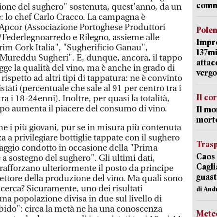
comm
ione del sughero" sostenuta, quest’anno, da un
: lo chef Carlo Cracco. La campagna è
 Apcor (Associazione Portoghese Produttori
Pole
Federlegnoarredo e Rilegno, assieme alle
Impr
im Cork Italia", "Sugherificio Ganau",
137mi
"Mureddu Sugheri". E, dunque, ancora, il tappo
attac
ge la qualità del vino, ma è anche in grado di
vergo
rispetto ad altri tipi di tappatura: ne è convinto
istati (percentuale che sale al 91 per centro tra i
Il co
a i 18-24enni). Inoltre, per quasi la totalità,
ppo aumenta il piacere del consumo di vino.
Il mo
mort
e i più giovani, pur se in misura più contenuta
a a privilegiare bottiglie tappate con il sughero
Trasp
aggio condotto in occasione della "Prima
Caos 
 sostegno del sughero". Gli ultimi dati,
Cagli
afforzano ulteriormente il posto da principe
guast
settore della produzione del vino. Ma quali sono
 ricerca? Sicuramente, uno dei risultati
di And
è una popolazione divisa in due sul livello di
rbido": circa la metà ne ha una conoscenza
Mete