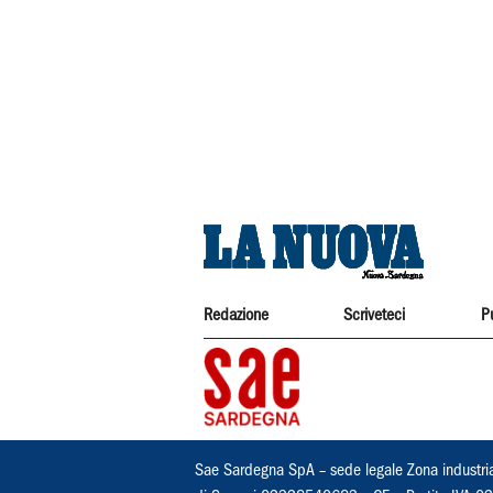
Redazione
Scriveteci
P
Sae Sardegna SpA – sede legale Zona industri