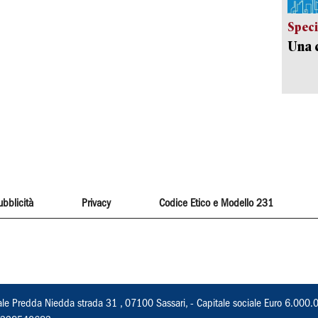
Speci
Una c
ubblicità
Privacy
Codice Etico e Modello 231
ale Predda Niedda strada 31 , 07100 Sassari, - Capitale sociale Euro 6.000.