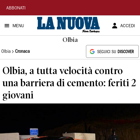
La
ABBONATI
Nuova
MENU
ACCEDI
Sardegna
Olbia
Olbia
Cronaca
SEGUICI SU
DISCOVER
Olbia, a tutta velocità contro
una barriera di cemento: feriti 2
giovani