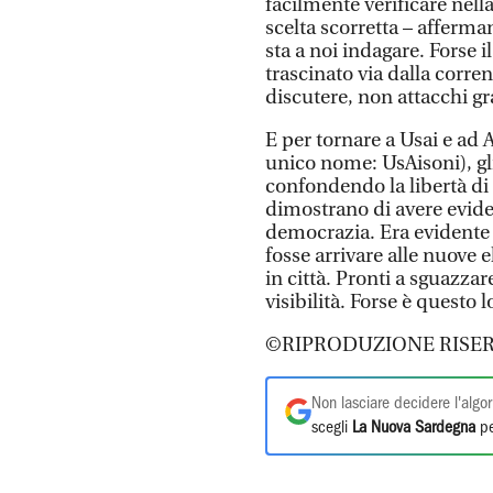
facilmente verificare nella
scelta scorretta – affer
sta a noi indagare. Forse 
trascinato via dalla corre
discutere, non attacchi gra
E per tornare a Usai e ad
unico nome: UsAisoni), gli
confondendo la libertà di
dimostrano di avere eviden
democrazia. Era evidente 
fosse arrivare alle nuove 
in città. Pronti a sguazza
visibilità. Forse è questo
©RIPRODUZIONE RISER
Non lasciare decidere l'algor
scegli
La Nuova Sardegna
pe