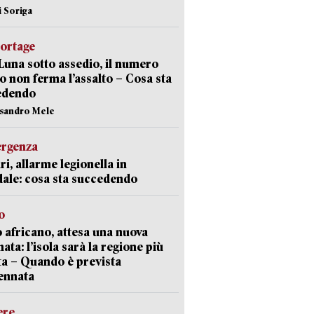
i Soriga
portage
Luna sotto assedio, il numero
o non ferma l’assalto – Cosa sta
edendo
ssandro Mele
ergenza
ri, allarme legionella in
ale: cosa sta succedendo
o
 africano, attesa una nuova
ata: l’isola sarà la regione più
ta – Quando è prevista
ennata
ere