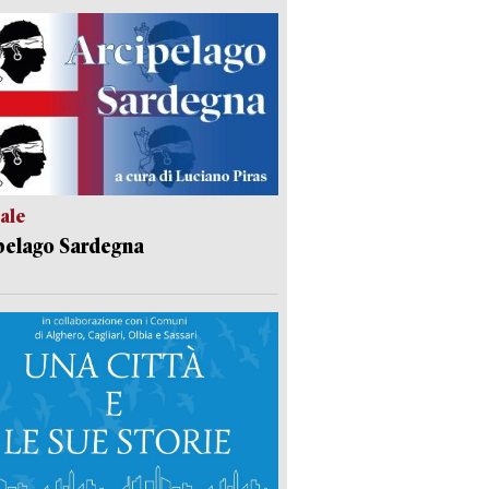
ale
pelago Sardegna