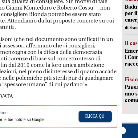
 sua qualità di consigliere. Sui motivi di tale
Badu 
mano Gianni Monteduro e Roberto Cossu –, non
per i
il consigliere Bionda potrebbe essere stato
emerg
nte. Attendiamo da lui proposte concrete su cui
tuiti».
di Fran
 Aisoni (che nel documento sono unificati in un
Il ca
 assessori affermano che «i consiglieri,
Emerg
 menzogna con la difesa della democrazia
i Com
ti carenze di base sul concetto stesso di
racco
fin dal 2010 come la loro unica ambizione
elezioni, nel pieno disinteresse di quanto accade
re nelle polemiche più sterili pur di guadagnare
Fisco
 lo “spessore umano” di cui parlano”».
Pausa
uno s
VATA
comun
itmo:
CLICCA QUI
r le tue notizie su Google