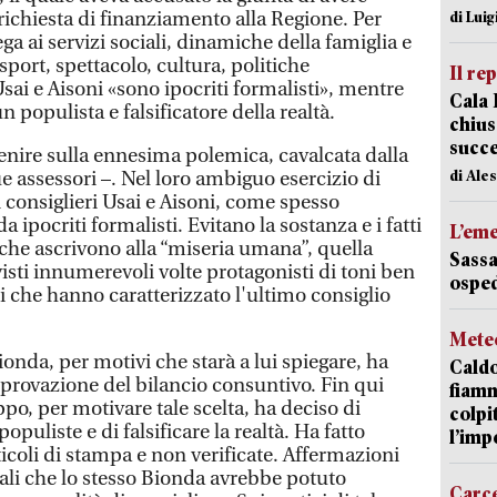
richiesta di finanziamento alla Regione. Per
di Luig
a ai servizi sociali, dinamiche della famiglia e
sport, spettacolo, cultura, politiche
Il re
Usai e Aisoni «sono ipocriti formalisti», mentre
Cala 
 populista e falsificatore della realtà.
chius
succ
venire sulla ennesima polemica, cavalcata dalla
di Ale
e assessori –. Nel loro ambiguo esercizio di
i consiglieri Usai e Aisoni, come spesso
ipocriti formalisti. Evitano la sostanza e i fatti
L’em
 che ascrivono alla “miseria umana”, quella
Sassa
visti innumerevoli volte protagonisti di toni ben
osped
li che hanno caratterizzato l'ultimo consiglio
Mete
ionda, per motivi che starà a lui spiegare, ha
Caldo
pprovazione del bilancio consuntivo. Fin qui
fiamm
po, per motivare tale scelta, ha deciso di
colpi
opuliste e di falsificare la realtà. Ha fatto
l’imp
icoli di stampa e non verificate. Affermazioni
ali che lo stesso Bionda avrebbe potuto
Carc