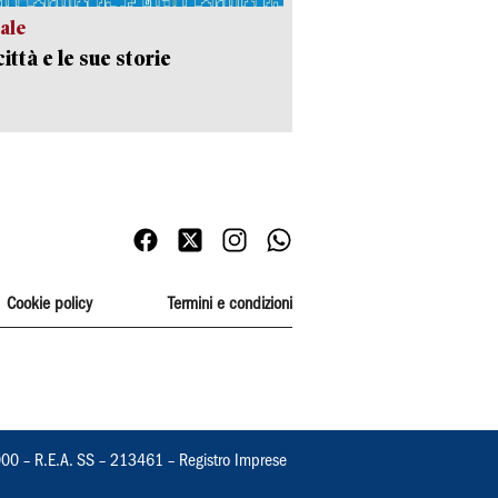
ale
ittà e le sue storie
Cookie policy
Termini e condizioni
000 – R.E.A. SS – 213461 – Registro Imprese