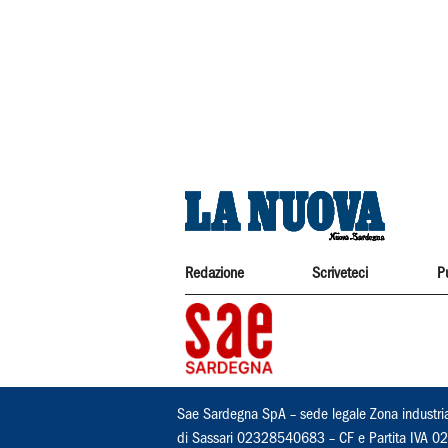
Redazione
Scriveteci
P
Sae Sardegna SpA – sede legale Zona industri
di Sassari 02328540683 – CF e Partita IVA