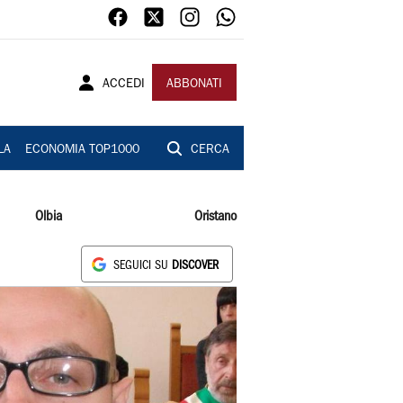
ACCEDI
ABBONATI
LA
ECONOMIA TOP1000
CERCA
Olbia
Oristano
SEGUICI SU
DISCOVER