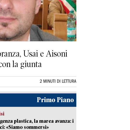
oranza, Usai e Aisoni
con la giunta
2 MINUTI DI LETTURA
Primo Piano
isi
enza plastica, la marea avanza: i
ci: «Siamo sommersi»