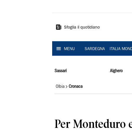
La
Nuova
Sardegna
Sfoglia il quotidiano
MENU
SARDEGNA
ITALIA MON
Sassari
Alghero
Olbia
Cronaca
Per Monteduro 