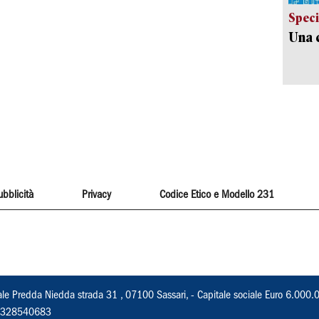
Speci
Una c
ubblicità
Privacy
Codice Etico e Modello 231
ale Predda Niedda strada 31 , 07100 Sassari, - Capitale sociale Euro 6.000.
 02328540683