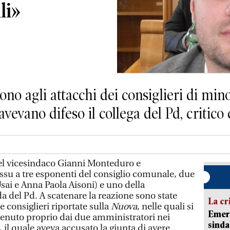
li»
ono agli attacchi dei consiglieri di min
vevano difeso il collega del Pd, critico 
l vicesindaco Gianni Monteduro e
ssu a tre esponenti del consiglio comunale, due
sai e Anna Paola Aisoni) e uno della
 del Pd. A scatenare la reazione sono state
La cr
e consiglieri riportate sulla
Nuova
, nelle quali si
Emerg
 tenuto proprio dai due amministratori nei
sinda
 il quale aveva accusato la giunta di avere