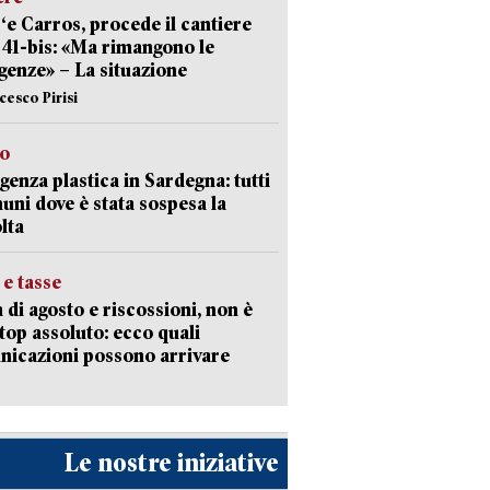
‘e Carros, procede il cantiere
l 41-bis: «Ma rimangono le
enze» – La situazione
cesco Pirisi
so
enza plastica in Sardegna: tutti
uni dove è stata sospesa la
lta
 e tasse
 di agosto e riscossioni, non è
top assoluto: ecco quali
icazioni possono arrivare
Le nostre iniziative