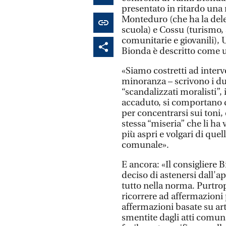
presentato in ritardo una 
Monteduro (che ha la deleg
scuola) e Cossu (turismo, 
comunitarie e giovanili), 
Bionda è descritto come un
«Siamo costretti ad inter
minoranza – scrivono i du
“scandalizzati moralisti”, 
accaduto, si comportano da 
per concentrarsi sui toni,
stessa “miseria” che li ha 
più aspri e volgari di quel
comunale».
E ancora: «Il consigliere B
deciso di astenersi dall'a
tutto nella norma. Purtrop
ricorrere ad affermazioni p
affermazioni basate su art
smentite dagli atti comun