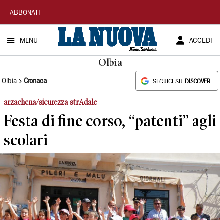
La
ABBONATI
Nuova
MENU
ACCEDI
Sardegna
Olbia
Olbia
Cronaca
SEGUICI SU
DISCOVER
arzachena/sicurezza strAdale
Festa di fine corso, “patenti” agli
scolari