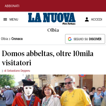
La
ABBONATI
Nuova
MENU
ACCEDI
Sardegna
Olbia
Olbia
Cronaca
SEGUICI SU
DISCOVER
Domos abbeltas, oltre 10mila
visitatori
di Sebastiano Depperu