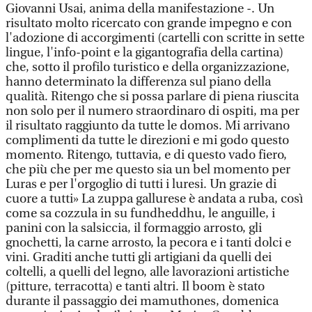
Giovanni Usai, anima della manifestazione -. Un
risultato molto ricercato con grande impegno e con
l'adozione di accorgimenti (cartelli con scritte in sette
lingue, l'info-point e la gigantografia della cartina)
che, sotto il profilo turistico e della organizzazione,
hanno determinato la differenza sul piano della
qualità. Ritengo che si possa parlare di piena riuscita
non solo per il numero straordinaro di ospiti, ma per
il risultato raggiunto da tutte le domos. Mi arrivano
complimenti da tutte le direzioni e mi godo questo
momento. Ritengo, tuttavia, e di questo vado fiero,
che più che per me questo sia un bel momento per
Luras e per l'orgoglio di tutti i luresi. Un grazie di
cuore a tutti» La zuppa gallurese è andata a ruba, così
come sa cozzula in su fundheddhu, le anguille, i
panini con la salsiccia, il formaggio arrosto, gli
gnochetti, la carne arrosto, la pecora e i tanti dolci e
vini. Graditi anche tutti gli artigiani da quelli dei
coltelli, a quelli del legno, alle lavorazioni artistiche
(pitture, terracotta) e tanti altri. Il boom è stato
durante il passaggio dei mamuthones, domenica