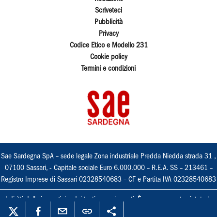
Scriveteci
Pubblicità
Privacy
Codice Etico e Modello 231
Cookie policy
Termini e condizioni
Sae Sardegna SpA – sede legale Zona industriale Predda Niedda strada 31 ,
07100 Sassari, - Capitale sociale Euro 6.000.000 – R.E.A. SS – 213461 –
Registro Imprese di Sassari 02328540683 – CF e Partita IVA 02328540683
I diritti delle immagini e dei testi sono riservati. È espressamente vietata la
loro riproduzione con qualsiasi mezzo e l'adattamento totale o parziale.