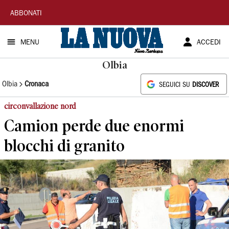
La
ABBONATI
Nuova
MENU
ACCEDI
Sardegna
Olbia
Olbia
Cronaca
SEGUICI SU
DISCOVER
circonvallazione nord
Camion perde due enormi
blocchi di granito