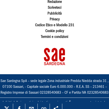
Redazione
Scriveteci
Pubblicità
Privacy
Codice Etico e Modello 231
Cookie policy
Termini e condizioni
Sae Sardegna SpA – sede legale Zona industriale Predda Niedda strada 31 ,
07100 Sassari, - Capitale sociale Euro 6.000.000 – R.E.A. SS – 213461 –
Registro Imprese di Sassari 02328540683 – CF e Partita IVA 02328540683
I diritti delle immagini e dei testi sono riservati. È espressamente vietata la
loro riproduzione con qualsiasi mezzo e l'adattamento totale o parziale.