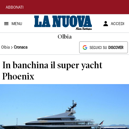
La
ABBONATI
Nuova
MENU
ACCEDI
Sardegna
Olbia
Olbia
Cronaca
SEGUICI SU
DISCOVER
In banchina il super yacht
Phoenix