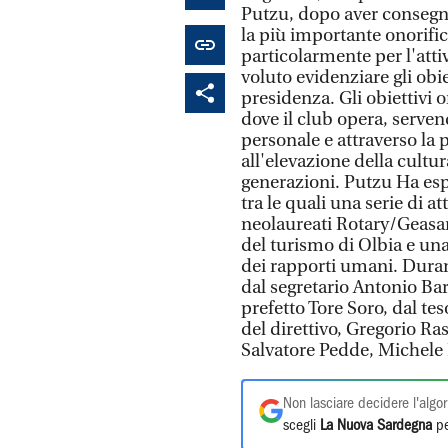
Putzu, dopo aver consegnat
la più importante onorific
particolarmente per l'atti
voluto evidenziare gli obie
presidenza. Gli obiettivi o
dove il club opera, serven
personale e attraverso la 
all'elevazione della cultu
generazioni. Putzu Ha es
tra le quali una serie di a
neolaureati Rotary/Geasar
del turismo di Olbia e una
dei rapporti umani. Durant
dal segretario Antonio Ba
prefetto Tore Soro, dal t
del direttivo, Gregorio Ra
Salvatore Pedde, Michele P
Non lasciare decidere l'algor
scegli
La Nuova Sardegna
pe