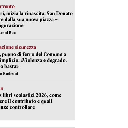
ervento
ri, inizia la rinascita: San Donato
te dalla sua nuova piazza –
ugurazione
vanni Bua
zione sicurezza
, pugno di ferro del Comune a
implicio: «Violenza e degrado,
o basta»
io Budroni
la
 libri scolastici 2026, come
ere il contributo e quali
nze controllare