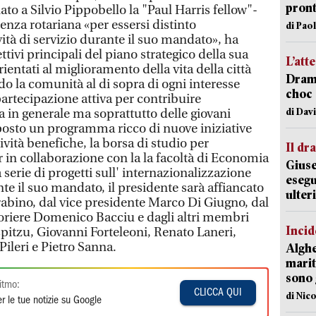
pron
o a Silvio Pippobello la "Paul Harris fellow"-
enza rotariana «per essersi distinto
di Pao
vità di servizio durante il suo mandato», ha
ttivi principali del piano strategico della sua
L’att
rientati al miglioramento della vita della città
Dramm
do la comunità al di sopra di ogni interesse
choc 
partecipazione attiva per contribuire
di Dav
ra in generale ma soprattutto delle giovani
posto un programma ricco di nuove iniziative
ttività benefiche, la borsa di studio per
Il d
 in collaborazione con la la facoltà di Economia
Giuse
 serie di progetti sull' internazionalizzazione
esegu
e il suo mandato, il presidente sarà affiancato
ulter
rabino, dal vice presidente Marco Di Giugno, dal
esoriere Domenico Bacciu e dagli altri membri
Incid
spitzu, Giovanni Forteleoni, Renato Laneri,
ileri e Pietro Sanna.
Alghe
marit
sono 
itmo:
CLICCA QUI
di Nic
r le tue notizie su Google