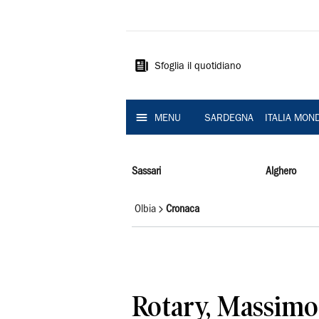
La
Nuova
Sardegna
Sfoglia il quotidiano
MENU
SARDEGNA
ITALIA MON
Sassari
Alghero
Olbia
Cronaca
Rotary, Massim