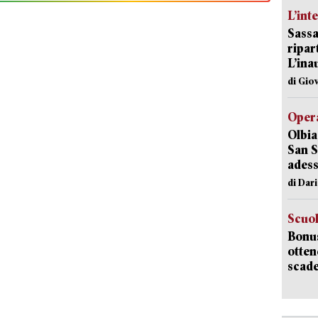
L’int
Sassa
ripar
L’ina
di Gio
Opera
Olbia
San S
adess
di Dar
Scuo
Bonus
otten
scade