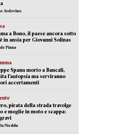
ta
lo Ardovino
esa
a a Bono, il paese ancora sotto
è in ansia per Giovanni Solinas
ide Pinna
ramma
ppe Spanu morto a Bancali,
ita l’autopsia ma serviranno
iori accertamenti
ente
ro, pirata della strada travolge
o e moglie in moto e scappa:
gravi
ola Nieddu