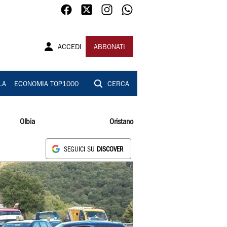
ACCEDI
ABBONATI
LA
ECONOMIA TOP1000
CERCA
Olbia
Oristano
SEGUICI SU
DISCOVER