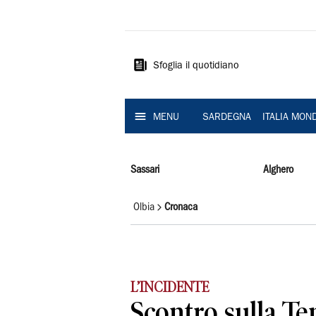
La
Nuova
Sardegna
Sfoglia il quotidiano
MENU
SARDEGNA
ITALIA MON
Sassari
Alghero
Olbia
Cronaca
L’INCIDENTE
Scontro sulla Te