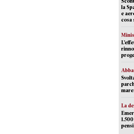
Scont
la Sp
e aer
cosa 
Mini
L’eff
rinno
proge
Abba
Svolt
parch
mare: 
La d
Emerg
1.500
pensi