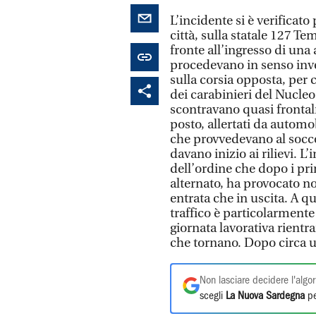
L’incidente si è verificat
città, sulla statale 127 Te
fronte all’ingresso di una
procedevano in senso inver
sulla corsia opposta, per
dei carabinieri del Nucleo
scontravano quasi fronta
posto, allertati da automo
che provvedevano al socco
davano inizio ai rilievi. L
dell’ordine che dopo i prim
alternato, ha provocato no
entrata che in uscita. A qu
traffico è particolarmente 
giornata lavorativa rientra
che tornano. Dopo circa u
Non lasciare decidere l'algor
scegli
La Nuova Sardegna
pe