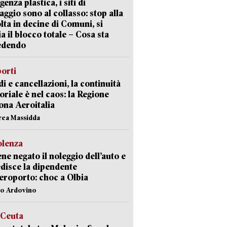
enza plastica, i siti di
aggio sono al collasso: stop alla
lta in decine di Comuni, si
ia il blocco totale – Cosa sta
edendo
orti
di e cancellazioni, la continuità
toriale è nel caos: la Regione
ona Aeroitalia
rea Massidda
olenza
ene negato il noleggio dell’auto e
disce la dipendente
aeroporto: choc a Olbia
lo Ardovino
 Ceuta