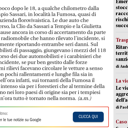
Emerg
stocc
o poco dopo le 18, a qualche chilometro dalla
racco
mpio Sassari, in località la Fumosa, quasi di
risch
 azienda florovivaistica. Le due auto che
succ
so, la Clio da Sassari a Tempio e la Giulietta
 cause ancora in corso di accertamento da parte
 radiomobile che hanno rilevato l’incidente, si
Trasp
lmente riportando entrambe seri danni. Sul
Ritar
bilisti di passaggio, giungevano i mezzi del 118
terri
rso dei due automobilisti e i carabinieri che
sanzi
’incidente, se pur ben gestito dalle forze
di And
i rilievi facevano circolare le vetture a senso
n pochi rallentamenti e lunghe fila sia in
ell’ora infatti, sui tornanti della Fumosa il
La vi
intenso sia per i forestieri che al termine della
Le vi
no nei loro paesi di origine sia per i tempiesi
aggre
n’ora tutto è tornato nella norma.
(a.m.)
dell’
di Pao
itmo:
CLICCA QUI
r le tue notizie su Google
Caso