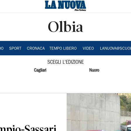
Olbia
DO
SPORT
CRONACA
TEMPO LIBERO
VIDEO
LANUOVA@SCUO
SCEGLI L'EDIZIONE
Cagliari
Nuoro
mpio-Sassari,