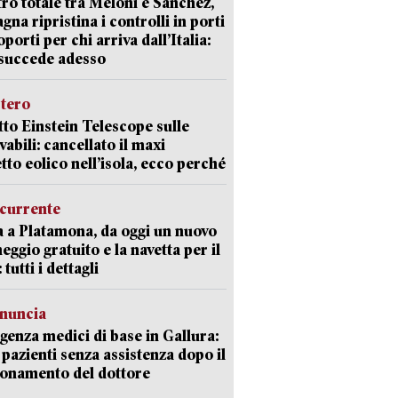
ro totale tra Meloni e Sanchez,
agna ripristina i controlli in porti
oporti per chi arriva dall’Italia:
succede adesso
stero
etto Einstein Telescope sulle
vabili: cancellato il maxi
tto eolico nell’isola, ecco perché
currente
a a Platamona, da oggi un nuovo
eggio gratuito e la navetta per il
tutti i dettagli
enuncia
enza medici di base in Gallura:
 pazienti senza assistenza dopo il
onamento del dottore